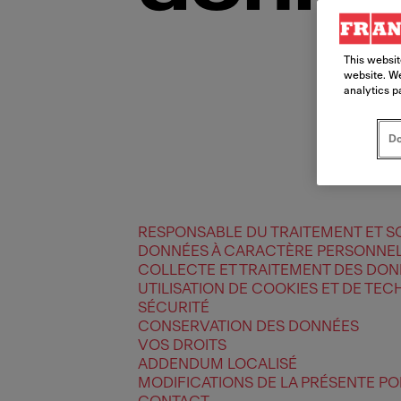
This websit
website. We
analytics p
Do
RESPONSABLE DU TRAITEMENT ET S
DONNÉES À CARACTÈRE PERSONNE
COLLECTE ET TRAITEMENT DES DO
UTILISATION DE COOKIES ET DE TEC
SÉCURITÉ
CONSERVATION DES DONNÉES
VOS DROITS
ADDENDUM LOCALISÉ
MODIFICATIONS DE LA PRÉSENTE PO