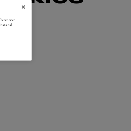
ic on our
sing and