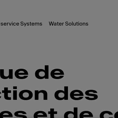
service Systems
Water Solutions
que de
tion des
es et de c