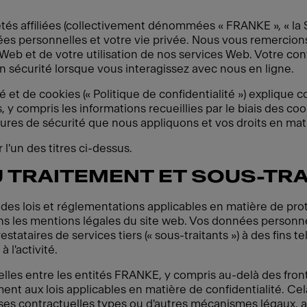
s affiliées (collectivement dénommées « FRANKE », « la Soc
 personnelles et votre vie privée. Nous vous remercions 
te Web et de votre utilisation de nos services Web. Votre c
 sécurité lorsque vous interagissez avec nous en ligne.
é et de cookies (« Politique de confidentialité ») explique
 compris les informations recueillies par le biais des cooki
ures de sécurité que nous appliquons et vos droits en mat
 l'un des titres ci-dessus.
 TRAITEMENT ET SOUS-TR
des lois et réglementations applicables en matière de pro
s les mentions légales du site web. Vos données personne
stataires de services tiers (« sous-traitants ») à des fins t
 l'activité.
lles entre les entités FRANKE, y compris au-delà des fro
t aux lois applicables en matière de confidentialité. Cela 
uses contractuelles types ou d'autres mécanismes légaux, a