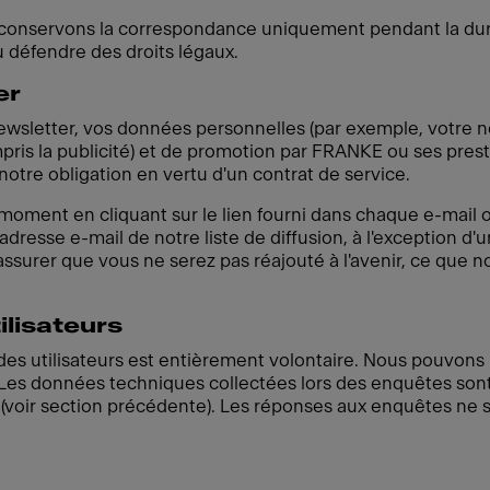
 conservons la correspondance uniquement pendant la duré
u défendre des droits légaux.
er
ewsletter, vos données personnelles (par exemple, votre n
mpris la publicité) et de promotion par FRANKE ou ses prest
otre obligation en vertu d'un contrat de service.
oment en cliquant sur le lien fourni dans chaque e-mail o
resse e-mail de notre liste de diffusion, à l'exception d'
 assurer que vous ne serez pas réajouté à l'avenir, ce que
lisateurs
es utilisateurs est entièrement volontaire. Nous pouvons 
. Les données techniques collectées lors des enquêtes so
b (voir section précédente). Les réponses aux enquêtes ne s