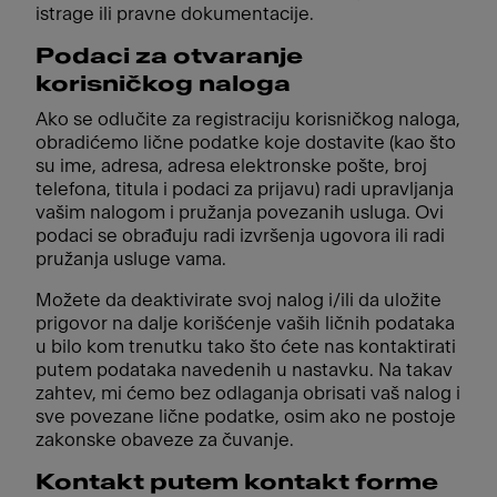
istrage ili pravne dokumentacije.
Podaci za otvaranje
korisničkog naloga
Ako se odlučite za registraciju korisničkog naloga,
obradićemo lične podatke koje dostavite (kao što
su ime, adresa, adresa elektronske pošte, broj
telefona, titula i podaci za prijavu) radi upravljanja
vašim nalogom i pružanja povezanih usluga. Ovi
podaci se obrađuju radi izvršenja ugovora ili radi
pružanja usluge vama.
Možete da deaktivirate svoj nalog i/ili da uložite
prigovor na dalje korišćenje vaših ličnih podataka
u bilo kom trenutku tako što ćete nas kontaktirati
putem podataka navedenih u nastavku. Na takav
zahtev, mi ćemo bez odlaganja obrisati vaš nalog i
sve povezane lične podatke, osim ako ne postoje
zakonske obaveze za čuvanje.
Kontakt putem kontakt forme