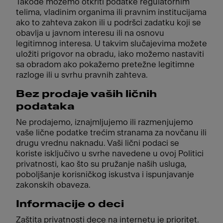
Takođe možemo otkriti podatke regulatornim
telima, vladinim organima ili pravnim institucijama
ako to zahteva zakon ili u podršci zadatku koji se
obavlja u javnom interesu ili na osnovu
legitimnog interesa. U takvim slučajevima možete
uložiti prigovor na obradu, iako možemo nastaviti
sa obradom ako pokažemo pretežne legitimne
razloge ili u svrhu pravnih zahteva.
Bez prodaje vaših ličnih
podataka
Ne prodajemo, iznajmljujemo ili razmenjujemo
vaše lične podatke trećim stranama za novčanu ili
drugu vrednu naknadu. Vaši lični podaci se
koriste isključivo u svrhe navedene u ovoj Politici
privatnosti, kao što su pružanje naših usluga,
poboljšanje korisničkog iskustva i ispunjavanje
zakonskih obaveza.
Informacije o deci
Zaštita privatnosti dece na internetu je prioritet.