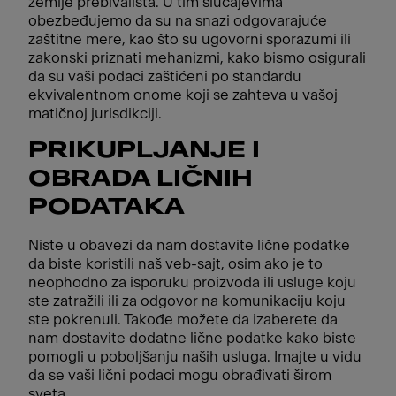
zemlje prebivališta. U tim slučajevima
obezbeđujemo da su na snazi odgovarajuće
zaštitne mere, kao što su ugovorni sporazumi ili
zakonski priznati mehanizmi, kako bismo osigurali
da su vaši podaci zaštićeni po standardu
ekvivalentnom onome koji se zahteva u vašoj
matičnoj jurisdikciji.
PRIKUPLJANJE I
OBRADA LIČNIH
PODATAKA
Niste u obavezi da nam dostavite lične podatke
da biste koristili naš veb-sajt, osim ako je to
neophodno za isporuku proizvoda ili usluge koju
ste zatražili ili za odgovor na komunikaciju koju
ste pokrenuli. Takođe možete da izaberete da
nam dostavite dodatne lične podatke kako biste
pomogli u poboljšanju naših usluga. Imajte u vidu
da se vaši lični podaci mogu obrađivati širom
sveta.