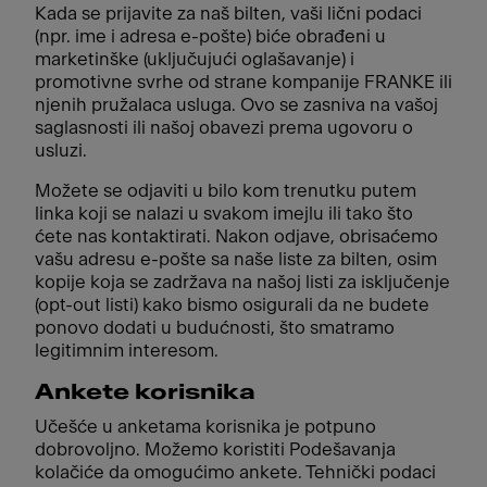
Kada se prijavite za naš bilten, vaši lični podaci
(npr. ime i adresa e-pošte) biće obrađeni u
marketinške (uključujući oglašavanje) i
promotivne svrhe od strane kompanije FRANKE ili
njenih pružalaca usluga. Ovo se zasniva na vašoj
saglasnosti ili našoj obavezi prema ugovoru o
usluzi.
Možete se odjaviti u bilo kom trenutku putem
linka koji se nalazi u svakom imejlu ili tako što
ćete nas kontaktirati. Nakon odjave, obrisaćemo
vašu adresu e-pošte sa naše liste za bilten, osim
kopije koja se zadržava na našoj listi za isključenje
(opt-out listi) kako bismo osigurali da ne budete
ponovo dodati u budućnosti, što smatramo
legitimnim interesom.
Ankete korisnika
Učešće u anketama korisnika je potpuno
dobrovoljno. Možemo koristiti Podešavanja
kolačiće da omogućimo ankete. Tehnički podaci