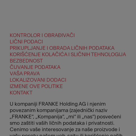
KONTROLOR I OBRAĐIVAČI
LIČNI PODACI
PRIKUPLJANJE I OBRADA LIČNIH PODATAKA
KORIŠĆENJE KOLAČIĆA I SLIČNIH TEHNOLOGIJA
BEZBEDNOST
ČUVANJE PODATAKA
VAŠA PRAVA
LOKALIZOVANI DODACI
IZMENE OVE POLITIKE
KONTAKT
U kompaniji FRANKE Holding AG i njenim
povezanim kompanijama (zajednički naziv
„FRANKE“, „Kompanija“, „mi“ ili „nas“) posvećeni
smo zaštiti vaših ličnih podataka i privatnosti.
Cenimo vaše interesovanje za naše proizvode i
vašu posetu našem veb-sajtu ili korišćenje naših