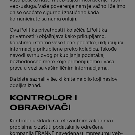
veb-usluga. Vaše poverenje nam je važno i želimo
da se osećate sigurno i zaštićeno kada
komunicirate sa nama onlajn.
Ova Politika privatnosti i kolačića („Politika
privatnosti“) objašnjava kako prikupljamo,
koristimo i štitimo vaše lične podatke, uključujući
informacije prikupljene preko kolačića. Takođe
navodi svrhu ovog prikupljanja podataka,
bezbednosne mere koje primenjujemo i vaša
prava u vezi sa vašim ličnim informacijama.
Da biste saznali više, kliknite na bilo koji naslov
odeljka iznad.
KONTROLOR I
OBRAĐIVAČI
Kontrolor u skladu sa relevantnim zakonima i
propisima o zaštiti podataka je određena
kompanija FRANKE navedena u impresumu veb-