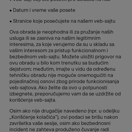
• Datum i vreme vaše posete
• Stranice koje posećujete na našem veb-sajtu
Ova obrada je neophodna ili za pružanje naših
usluga ili se zasniva na našim legitimnim
interesima, za koje verujemo da su u skladu sa
vašim interesom za pristup funkcionalnom i
bezbednom veb-sajtu. Možete uložiti prigovor na
ovu obradu u bilo kom trenutku sa budućim
dejstvom; međutim, imajte u vidu da određenu
tehničku obradu nije moguće onemogućiti na
pojedinačnoj osnovi zbog prirode funkcionisanja
veb-sajtova. Ako želite da ovo u potpunosti
izbegnete, preporučujemo vam da se uzdržite od
korišćenja veb-sajta.
Osim ako nije drugačije navedeno (npr. u odeljku
„Korišćenje kolačića“), ovi podaci se brišu nakon
završetka vaše sesije, osim ako bezbednosni
incident ne zahteva produženo čuvanje radi