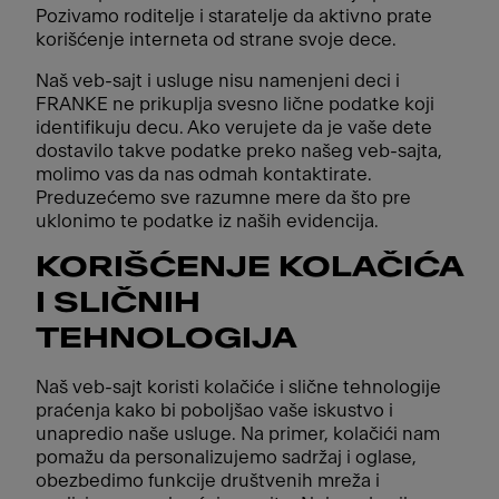
Pozivamo roditelje i staratelje da aktivno prate
korišćenje interneta od strane svoje dece.
Naš veb-sajt i usluge nisu namenjeni deci i
FRANKE ne prikuplja svesno lične podatke koji
identifikuju decu. Ako verujete da je vaše dete
dostavilo takve podatke preko našeg veb-sajta,
molimo vas da nas odmah kontaktirate.
Preduzećemo sve razumne mere da što pre
uklonimo te podatke iz naših evidencija.
KORIŠĆENJE KOLAČIĆA
I SLIČNIH
TEHNOLOGIJA
Naš veb-sajt koristi kolačiće i slične tehnologije
praćenja kako bi poboljšao vaše iskustvo i
unapredio naše usluge. Na primer, kolačići nam
pomažu da personalizujemo sadržaj i oglase,
obezbedimo funkcije društvenih mreža i