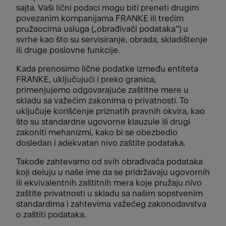
sajta. Vaši lični podaci mogu biti preneti drugim
povezanim kompanijama FRANKE ili trećim
pružaocima usluga („obrađivači podataka“) u
svrhe kao što su servisiranje, obrada, skladištenje
ili druge poslovne funkcije.
Kada prenosimo lične podatke između entiteta
FRANKE, uključujući i preko granica,
primenjujemo odgovarajuće zaštitne mere u
skladu sa važećim zakonima o privatnosti. To
uključuje korišćenje priznatih pravnih okvira, kao
što su standardne ugovorne klauzule ili drugi
zakoniti mehanizmi, kako bi se obezbedio
dosledan i adekvatan nivo zaštite podataka.
Takođe zahtevamo od svih obrađivača podataka
koji deluju u naše ime da se pridržavaju ugovornih
ili ekvivalentnih zaštitnih mera koje pružaju nivo
zaštite privatnosti u skladu sa našim sopstvenim
standardima i zahtevima važećeg zakonodavstva
o zaštiti podataka.