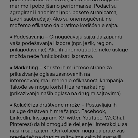
merimo i poboljšamo performanse. Podaci su
agregirani i anonimni (npr. posete stranicama,
izvori saobraćaja). Ako su onemogućeni, ne
možemo efikasno da pratimo korišćenje sajta.
•
Podešavanja
– Omogućavaju sajtu da zapamti
vaša podešavanja i izbore (npr. jezik, region,
prilagođavanje). Ako ih onemogućite, neke usluge
možda neće funkcionisati ispravno.
•
Marketing
– Koriste ih mi i treće strane za
prikazivanje oglasa zasnovanih na
interesovanjima i merenje efikasnosti kampanja.
Takođe se mogu koristiti za remarketing
(prikazivanje naših oglasa na drugim sajtovima).
•
Kolačići za društvene mreže
– Postavljaju ih
usluge društvenih mreža (npr. Facebook,
LinkedIn, Instagram, X/Twitter, YouTube, WeChat,
Pinterest) da bi omogućile deljenje i interakciju sa
našim sadržajem. Ovi kolačići mogu da prate vaš
pregledač na drugim sajtovima kako bi sastavili