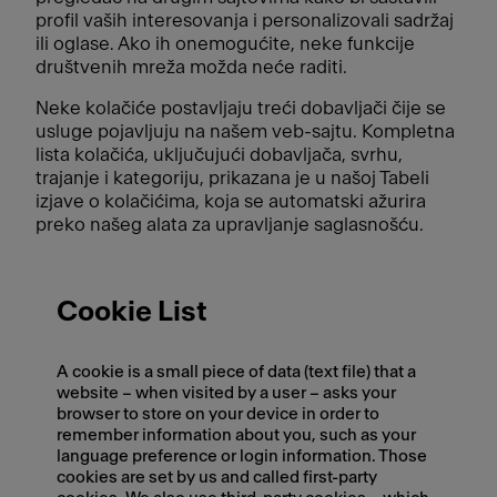
profil vaših interesovanja i personalizovali sadržaj
ili oglase. Ako ih onemogućite, neke funkcije
društvenih mreža možda neće raditi.
Neke kolačiće postavljaju treći dobavljači čije se
usluge pojavljuju na našem veb-sajtu. Kompletna
lista kolačića, uključujući dobavljača, svrhu,
trajanje i kategoriju, prikazana je u našoj Tabeli
izjave o kolačićima, koja se automatski ažurira
preko našeg alata za upravljanje saglasnošću.
Cookie List
A cookie is a small piece of data (text file) that a
website – when visited by a user – asks your
browser to store on your device in order to
remember information about you, such as your
language preference or login information. Those
cookies are set by us and called first-party