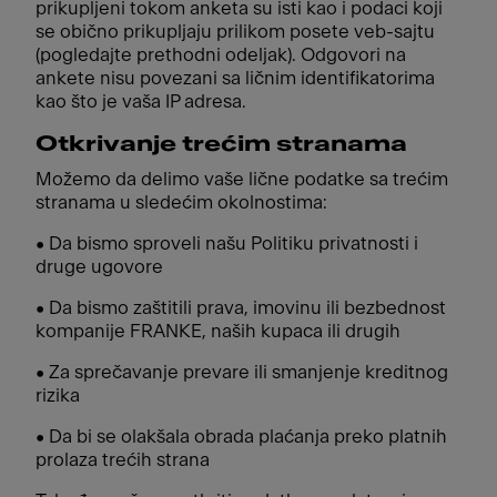
prikupljeni tokom anketa su isti kao i podaci koji
se obično prikupljaju prilikom posete veb-sajtu
(pogledajte prethodni odeljak). Odgovori na
ankete nisu povezani sa ličnim identifikatorima
kao što je vaša IP adresa.
Otkrivanje trećim stranama
Možemo da delimo vaše lične podatke sa trećim
stranama u sledećim okolnostima:
• Da bismo sproveli našu Politiku privatnosti i
druge ugovore
• Da bismo zaštitili prava, imovinu ili bezbednost
kompanije FRANKE, naših kupaca ili drugih
• Za sprečavanje prevare ili smanjenje kreditnog
rizika
• Da bi se olakšala obrada plaćanja preko platnih
prolaza trećih strana