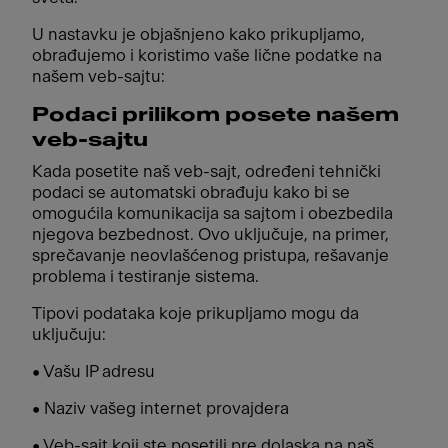
U nastavku je objašnjeno kako prikupljamo,
obrađujemo i koristimo vaše lične podatke na
našem veb-sajtu:
Podaci prilikom posete našem
veb-sajtu
Kada posetite naš veb-sajt, određeni tehnički
podaci se automatski obrađuju kako bi se
omogućila komunikacija sa sajtom i obezbedila
njegova bezbednost. Ovo uključuje, na primer,
sprečavanje neovlašćenog pristupa, rešavanje
problema i testiranje sistema.
Tipovi podataka koje prikupljamo mogu da
uključuju:
• Vašu IP adresu
• Naziv vašeg internet provajdera
• Veb-sajt koji ste posetili pre dolaska na naš