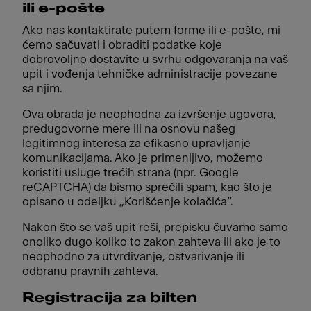
ili e-pošte
Ako nas kontaktirate putem forme ili e-pošte, mi
ćemo sačuvati i obraditi podatke koje
dobrovoljno dostavite u svrhu odgovaranja na vaš
upit i vođenja tehničke administracije povezane
sa njim.
Ova obrada je neophodna za izvršenje ugovora,
predugovorne mere ili na osnovu našeg
legitimnog interesa za efikasno upravljanje
komunikacijama. Ako je primenljivo, možemo
koristiti usluge trećih strana (npr. Google
reCAPTCHA) da bismo sprečili spam, kao što je
opisano u odeljku „Korišćenje kolačića“.
Nakon što se vaš upit reši, prepisku čuvamo samo
onoliko dugo koliko to zakon zahteva ili ako je to
neophodno za utvrđivanje, ostvarivanje ili
odbranu pravnih zahteva.
Registracija za bilten