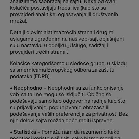
analiziramo saobraćaj na sajtu. Neke od ovih
kolačića postavljaju treća lica (kao što su
provajderi analitike, oglašavanja ili društvenih
mreža).
Detalji o ovim alatima trećih strana i drugim
uslugama ugrađenim na naš veb-sajt objašnjeni
su u nastavku u odeljku „Usluge, sadržaj i
provajderi trećih strana“.
Kolačiće kategorišemo u sledeće grupe, u skladu
sa smernicama Evropskog odbora za zaštitu
podataka (EDPB):
•
Neophodno
– Neophodni su za funkcionisanje
veb-sajta i ne mogu se isključiti. Obično se
podešavaju samo kao odgovor na radnje kao što
su prijavljivanje, popunjavanje obrazaca ili
podešavanje vaših preferencija za privatnost. Bez
njih delovi sajta možda neće raditi ispravno.
•
Statistika
– Pomažu nam da razumemo kako
posetioci koriste naš sajt, kako bismo mogli da