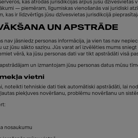
ti serveros, kas atrodas jurisdikcijās ārpus jūsu dzīvesviet
pasākumi — piemēram, līgumiskas vienošanās vai juridiski atz
m, kas ir līdzvērtīgs jūsu dzīvesvietas jurisdikcijā pieprasīta
VĀKŠANA UN APSTRĀDE
s nav jāsniedz personas informācija, ja vien tas nav nepiec
 uz jūsu sākto saziņu. Jūs varat arī izvēlēties mums sniegt 
et vērā, ka jūsu personas dati var tikt apstrādāti visā pa
, apstrādājam un izmantojam jūsu personas datus mūsu tīme
mekļa vietni
 noteikti tehniskie dati tiek automātiski apstrādāti, lai no
atļautas piekļuves novēršanu, problēmu novēršanu un sist
rt:
ēja nosaukumu