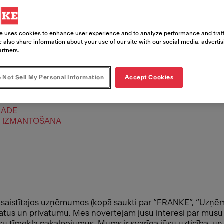
e uses cookies to enhance user experience and to analyze performance and traff
 also share information about your use of our site with our social media, adverti
artners.
 Not Sell My Personal Information
Accept Cookies
RĀDE
U IZMANTOŠANA
aistītajos uzņēmumos (kopā saukti par “FRANKE”, “Uzņē
tus un privātumu. Mēs novērtējam jūsu interesi par mūsu 
u tīmekļa pakalpojumus. Mums ir svarīga jūsu uzticība, un 