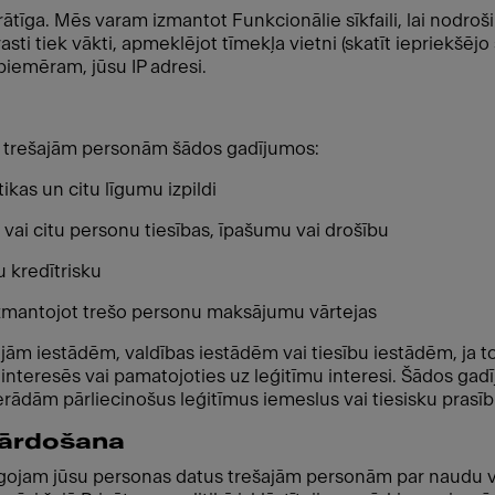
vprātīga. Mēs varam izmantot Funkcionālie sīkfaili, lai nodro
arasti tiek vākti, apmeklējot tīmekļa vietni (skatīt iepriekšēj
 piemēram, jūsu IP adresi.
 trešajām personām šādos gadījumos:
kas un citu līgumu izpildi
vai citu personu tiesības, īpašumu vai drošību
 kredītrisku
izmantojot trešo personu maksājumu vārtejas
ām iestādēm, valdības iestādēm vai tiesību iestādēm, ja to 
nteresēs vai pamatojoties uz leģitīmu interesi. Šādos gadīju
erādām pārliecinošus leģitīmus iemeslus vai tiesisku prasī
pārdošana
ojam jūsu personas datus trešajām personām par naudu vai 