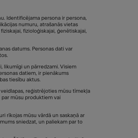
onu. Identificējama persona ir persona,
ifikācijas numuru, atrašanās vietas
ziskajai, fizioloģiskajai, ģenētiskajai,
šanas datums. Personas dati var
tos.
, likumīgi un pārredzami. Visiem
ersonas datiem, ir pienākums
bas tiesību aktus.
 veidlapas, reģistrējoties mūsu tīmekļa
ju par mūsu produktiem vai
uri rīkojas mūsu vārdā un saskaņā ar
 mums sniedzat, un paliekam par to