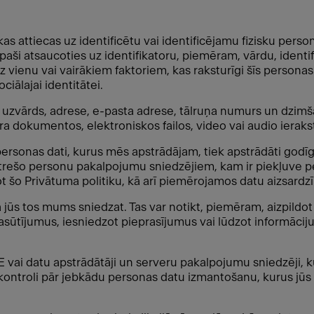
 kas attiecas uz identificētu vai identificējamu fizisku pers
jo īpaši atsaucoties uz identifikatoru, piemēram, vārdu, ident
z vienu vai vairākiem faktoriem, kas raksturīgi šīs personas fi
ciālajai identitātei.
n uzvārds, adrese, e-pasta adrese, tālruņa numurs un dzim
ra dokumentos, elektroniskos failos, video vai audio ieraks
rsonas dati, kurus mēs apstrādājam, tiek apstrādāti godīgi
 trešo personu pakalpojumu sniedzējiem, kam ir piekļuve p
t šo Privātuma politiku, kā arī piemērojamos datu aizsardzī
 jūs tos mums sniedzat. Tas var notikt, piemēram, aizpildot
asūtījumus, iesniedzot pieprasījumus vai lūdzot informāci
vai datu apstrādātāji un serveru pakalpojumu sniedzēji, k
ntroli pār jebkādu personas datu izmantošanu, kurus jūs