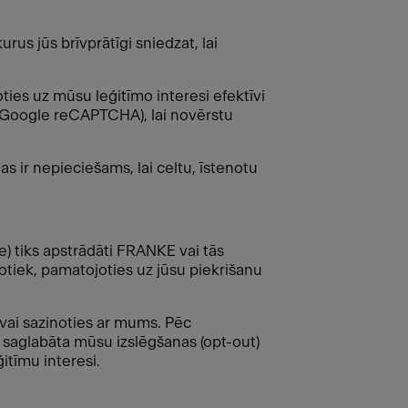
us jūs brīvprātīgi sniedzat, lai
ties uz mūsu leģitīmo interesi efektīvi
 Google reCAPTCHA), lai novērstu
 tas ir nepieciešams, lai celtu, īstenotu
) tiks apstrādāti FRANKE vai tās
tiek, pamatojoties uz jūsu piekrišanu
 vai sazinoties ar mums. Pēc
 saglabāta mūsu izslēgšanas (opt-out)
itīmu interesi.