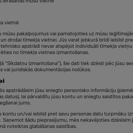
ms ierašanās mūsu vietnē
ļa vietnē
gtu mūsu pakalpojumus vai pamatojoties uz mūsu leģitīmajām
un drošai tīmekļa vietnei. Jūs varat jebkurā brīdī iebilst pre
tehnisko apstrādi nevar atspējot individuāli tīmekļa vietņu 
urēties no tīmekļa vietnes izmantošanas.
ā “Sīkdatņu izmantošana”), šie dati tiek dzēsti pēc jūsu ses
 vai juridiskās dokumentācijas nolūkos.
ei
 mēs apstrādāsim jūsu sniegto personisko informāciju (piemē
datus), lai pārvaldītu jūsu kontu un sniegtu saistītos pakal
iegšanai jums.
avu kontu un/vai iebilst pret savu personas datu turpmāku 
. Saņemot šādu pieprasījumu, mēs nekavējoties dzēsīsim jū
mā noteiktas glabāšanas saistības.