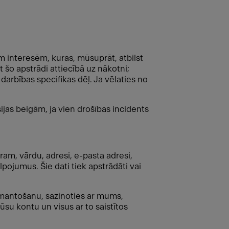
 interesēm, kuras, mūsuprāt, atbilst
t šo apstrādi attiecībā uz nākotni;
darbības specifikas dēļ. Ja vēlaties no
ijas beigām, ja vien drošības incidents
ram, vārdu, adresi, e-pasta adresi,
pojumus. Šie dati tiek apstrādāti vai
izmantošanu, sazinoties ar mums,
su kontu un visus ar to saistītos