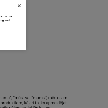
ic on our
sing and
mumu”, “mēs” vai “mums”) mēs esam
produktiem, kā arī to, ka apmeklējat
mēs vēlamies, lai jūs justos