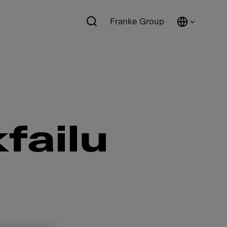
Franke Group
failu