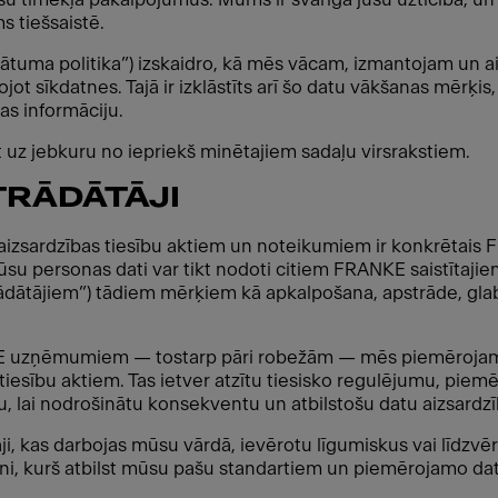
s tiešsaistē.
ivātuma politika”) izskaidro, kā mēs vācam, izmantojam un 
ojot sīkdatnes. Tajā ir izklāstīts arī šo datu vākšanas mēr
nas informāciju.
et uz jebkuru no iepriekš minētajiem sadaļu virsrakstiem.
TRĀDĀTĀJI
u aizsardzības tiesību aktiem un noteikumiem ir konkrēta
 Jūsu personas dati var tikt nodoti citiem FRANKE saistīta
ādātājiem”) tādiem mērķiem kā apkalpošana, apstrāde, gla
E uzņēmumiem — tostarp pāri robežām — mēs piemērojam 
esību aktiem. Tas ietver atzītu tiesisko regulējumu, piemē
 lai nodrošinātu konsekventu un atbilstošu datu aizsardzī
tāji, kas darbojas mūsu vārdā, ievērotu līgumiskus vai līdzv
ni, kurš atbilst mūsu pašu standartiem un piemērojamo dat