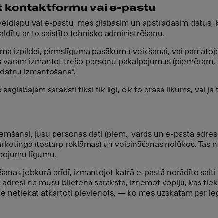
t kontaktformu vai e-pastu
veidlapu vai e-pastu, mēs glabāsim un apstrādāsim datus, kur
ldītu ar to saistīto tehnisko administrēšanu.
uma izpildei, pirmslīguma pasākumu veikšanai, vai pamatojo
ēs varam izmantot trešo personu pakalpojumus (piemēram,
īkdatņu izmantošana”.
saglabājam saraksti tikai tik ilgi, cik to prasa likums, vai ja
mšanai, jūsu personas dati (piem., vārds un e-pasta adrese
etinga (tostarp reklāmas) un veicināšanas nolūkos. Tas no
pojumu līgumu.
šanas jebkurā brīdī, izmantojot katrā e-pastā norādīto saiti
adresi no mūsu biļetena saraksta, izņemot kopiju, kas tiek
tnē netiekat atkārtoti pievienots, — ko mēs uzskatām par leģ