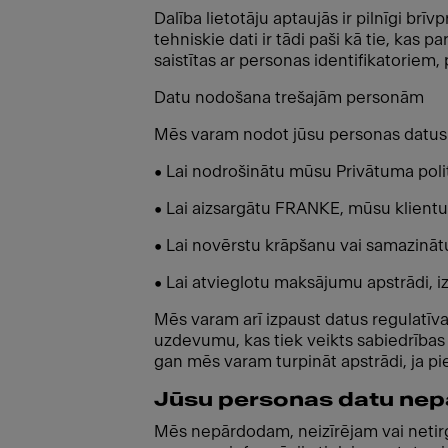
Dalība lietotāju aptaujās ir pilnīgi brī
tehniskie dati ir tādi paši kā tie, kas p
saistītas ar personas identifikatoriem,
Datu nodošana trešajām personām
Mēs varam nodot jūsu personas datus
• Lai nodrošinātu mūsu Privātuma politi
• Lai aizsargātu FRANKE, mūsu klientu 
• Lai novērstu krāpšanu vai samazinātu
• Lai atvieglotu maksājumu apstrādi, 
Mēs varam arī izpaust datus regulatīvaj
uzdevumu, kas tiek veikts sabiedrības i
gan mēs varam turpināt apstrādi, ja pi
Jūsu personas datu ne
Mēs nepārdodam, neizīrējam vai netirg