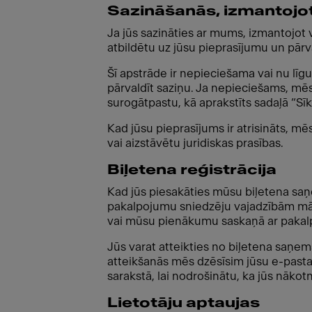
Sazināšanās, izmantojo
Ja jūs sazināties ar mums, izmantojot 
atbildētu uz jūsu pieprasījumu un pārva
Šī apstrāde ir nepieciešama vai nu līg
pārvaldīt saziņu. Ja nepieciešams, m
surogātpastu, kā aprakstīts sadaļā “S
Kad jūsu pieprasījums ir atrisināts, mēs 
vai aizstāvētu juridiskas prasības.
Biļetena reģistrācija
Kad jūs piesakāties mūsu biļetena saņe
pakalpojumu sniedzēju vajadzībām mārk
vai mūsu pienākumu saskaņā ar pakal
Jūs varat atteikties no biļetena saņem
atteikšanās mēs dzēsīsim jūsu e-pasta 
sarakstā, lai nodrošinātu, ka jūs nāko
Lietotāju aptaujas