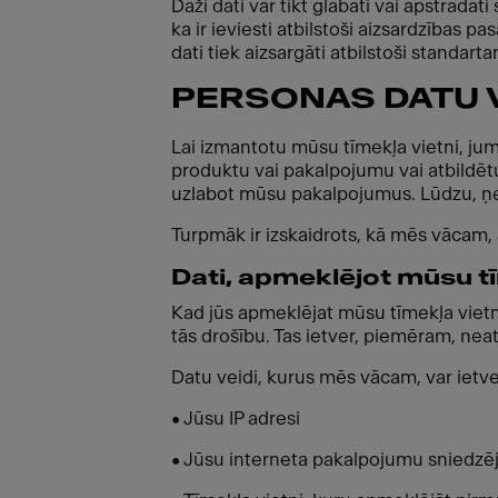
Daži dati var tikt glabāti vai apstrādā
ka ir ieviesti atbilstoši aizsardzības 
dati tiek aizsargāti atbilstoši standarta
PERSONAS DATU 
Lai izmantotu mūsu tīmekļa vietni, jum
produktu vai pakalpojumu vai atbildētu
uzlabot mūsu pakalpojumus. Lūdzu, ņemi
Turpmāk ir izskaidrots, kā mēs vācam
Dati, apmeklējot mūsu tī
Kad jūs apmeklējat mūsu tīmekļa vietni,
tās drošību. Tas ietver, piemēram, ne
Datu veidi, kurus mēs vācam, var ietve
• Jūsu IP adresi
• Jūsu interneta pakalpojumu sniedz