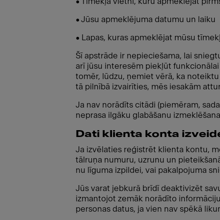
• Tīmekļa vietni, kuru apmeklējāt pir
• Jūsu apmeklējuma datumu un laiku
• Lapas, kuras apmeklējat mūsu tīmek
Šī apstrāde ir nepieciešama, lai snie
arī jūsu interesēm piekļūt funkcionālai 
tomēr, lūdzu, ņemiet vērā, ka noteiktu 
tā pilnībā izvairīties, mēs iesakām att
Ja nav norādīts citādi (piemēram, sadaļ
neprasa ilgāku glabāšanu izmeklēšanas
Dati klienta konta izveid
Ja izvēlaties reģistrēt klienta kontu,
tālruņa numuru, uzrunu un pieteikšanās 
nu līguma izpildei, vai pakalpojuma sn
Jūs varat jebkurā brīdī deaktivizēt s
izmantojot zemāk norādīto informāciju
personas datus, ja vien nav spēkā liku