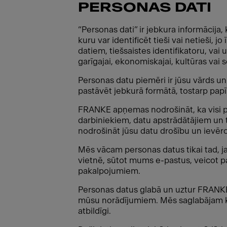
PERSONAS DATI
“Personas dati” ir jebkura informācija,
kuru var identificēt tieši vai netieši, 
datiem, tiešsaistes identifikatoru, vai u
garīgajai, ekonomiskajai, kultūras vai so
Personas datu piemēri ir jūsu vārds u
pastāvēt jebkurā formātā, tostarp papī
FRANKE apņemas nodrošināt, ka visi pe
darbiniekiem, datu apstrādātājiem un
nodrošināt jūsu datu drošību un ievēro
Mēs vācam personas datus tikai tad, ja
vietnē, sūtot mums e-pastus, veicot p
pakalpojumiem.
Personas datus glabā un uztur FRANKE 
mūsu norādījumiem. Mēs saglabājam ko
atbildīgi.