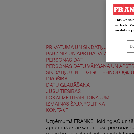
This websit
website. We
analytics p
Do
PRIVĀTUMA UN SĪKDATŅU POLITIKA
PĀRZINIS UN APSTRĀDĀTĀJI
PERSONAS DATI
PERSONAS DATU VĀKŠANA UN APST
SĪKDATŅU UN LĪDZĪGU TEHNOLOĢIJ
DROŠĪBA
DATU GLABĀŠANA
JŪSU TIESĪBAS
LOKALIZĒTI PAPILDINĀJUMI
IZMAIŅAS ŠAJĀ POLITIKĀ
KONTAKTI
Uzņēmumā FRANKE Holding AG un tā s
apņēmušies aizsargāt jūsu personas da
mūsu tīmekļa vietni vai izmantojat mūs