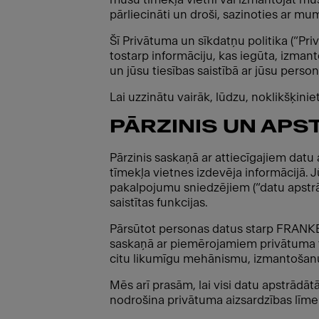
pārliecināti un droši, sazinoties ar mum
Šī Privātuma un sīkdatņu politika (“Pr
tostarp informāciju, kas iegūta, izmant
un jūsu tiesības saistībā ar jūsu perso
Lai uzzinātu vairāk, lūdzu, noklikšķini
PĀRZINIS UN APS
Pārzinis saskaņā ar attiecīgajiem dat
tīmekļa vietnes izdevēja informācijā.
pakalpojumu sniedzējiem (“datu apstr
saistītas funkcijas.
Pārsūtot personas datus starp FRANK
saskaņā ar piemērojamiem privātuma ti
citu likumīgu mehānismu, izmantošanu,
Mēs arī prasām, lai visi datu apstrādā
nodrošina privātuma aizsardzības līme