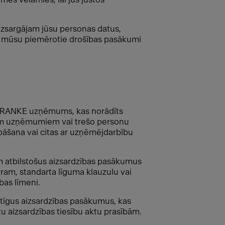
aizsargājam jūsu personas datus,
ķis, mūsu piemērotie drošības pasākumi
is FRANKE uzņēmums, kas norādīts
jiem uzņēmumiem vai trešo personu
bāšana vai citas ar uzņēmējdarbību
atbilstošus aizsardzības pasākumus
ram, standarta līguma klauzulu vai
bas līmeni.
ērtīgus aizsardzības pasākumus, kas
u aizsardzības tiesību aktu prasībām.