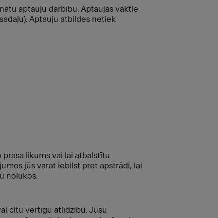
šinātu aptauju darbību. Aptaujās vāktie
o sadaļu). Aptauju atbildes netiek
prasa likums vai lai atbalstītu
mos jūs varat iebilst pret apstrādi, lai
bu nolūkos.
citu vērtīgu atlīdzību. Jūsu