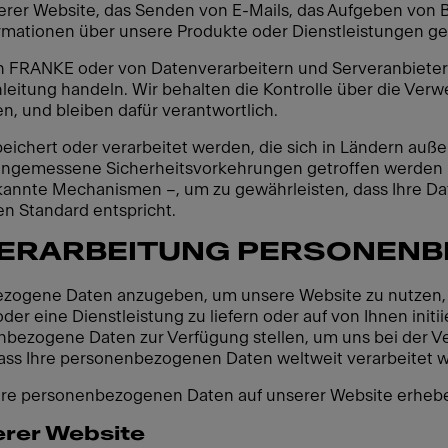
serer Website, das Senden von E-Mails, das Aufgeben von B
ormationen über unsere Produkte oder Dienstleistungen g
RANKE oder von Datenverarbeitern und Serveranbietern 
nleitung handeln. Wir behalten die Kontrolle über die V
en, und bleiben dafür verantwortlich.
ichert oder verarbeitet werden, die sich in Ländern auße
ss angemessene Sicherheitsvorkehrungen getroffen werden 
kannte Mechanismen –, um zu gewährleisten, dass Ihre Da
n Standard entspricht.
VERARBEITUNG PERSONENB
bezogene Daten anzugeben, um unsere Website zu nutzen, es
er eine Dienstleistung zu liefern oder auf von Ihnen initi
nbezogene Daten zur Verfügung stellen, um uns bei der V
 dass Ihre personenbezogenen Daten weltweit verarbeitet
 Ihre personenbezogenen Daten auf unserer Website erheb
rer Website