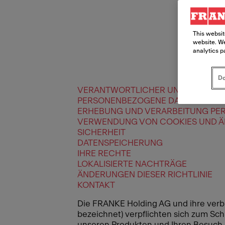
This websit
website. We
analytics p
Do
VERANTWORTLICHER UND AUFTRAG
PERSONENBEZOGENE DATEN
ERHEBUNG UND VERARBEITUNG PE
VERWENDUNG VON COOKIES UND Ä
SICHERHEIT
DATENSPEICHERUNG
IHRE RECHTE
LOKALISIERTE NACHTRÄGE
ÄNDERUNGEN DIESER RICHTLINIE
KONTAKT
Die FRANKE Holding AG und ihre ver
bezeichnet) verpflichten sich zum Sch
unseren Produkten und Ihren Besuch a