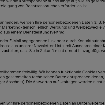
ren wir die Korrespondenz nur so lange auf, wie es gesetzl
idigung von Rechtsansprüchen erforderlich ist.
r anmelden, werden Ihre personenbezogenen Daten (z. B.
 Marketing- (einschließlich Werbung) und Werbezwecke vera
ng aus einem Dienstleistungsvertrag.
n jeder E-Mail angegebenen Link oder durch Kontaktaufna
esse aus unserer Newsletter-Liste, mit Ausnahme einer Kop
erzustellen, dass Sie in Zukunft nicht erneut hinzugefügt 
vollkommen freiwillig. Wir können funktionale Cookies v
gen gesammelten technischen Daten entsprechen denen, 
ger Abschnitt). Die Antworten auf Umfragen werden nicht m
en wir Ihre personenbezogenen Daten an Dritte weiterge