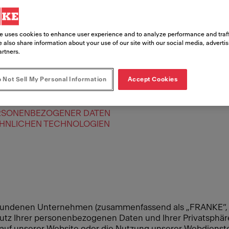
e uses cookies to enhance user experience and to analyze performance and traff
 also share information about your use of our site with our social media, adverti
artners.
 Not Sell My Personal Information
Accept Cookies
SVERARBEITER
RSONENBEZOGENER DATEN
HNLICHEN TECHNOLOGIEN
bundenen Unternehmen (zusammenfassend als „FRANKE“, „
utz Ihrer personenbezogenen Daten und Ihrer Privatsphäre.
uf unserer Website oder die Nutzung unserer Webdienste. I