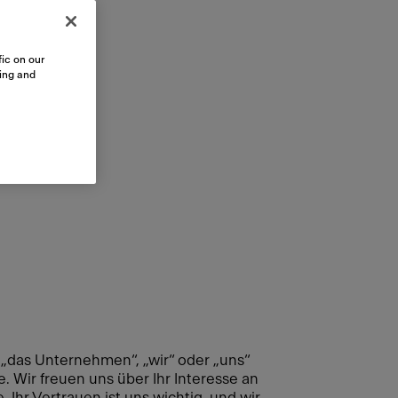
ic on our
sing and
das Unternehmen“, „wir“ oder „uns“
 Wir freuen uns über Ihr Interesse an
hr Vertrauen ist uns wichtig, und wir