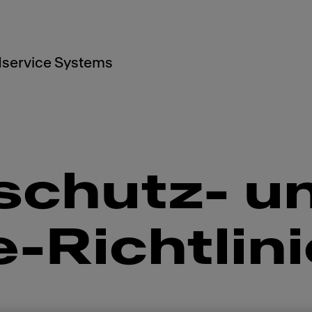
service Systems
schutz- u
-Richtlini