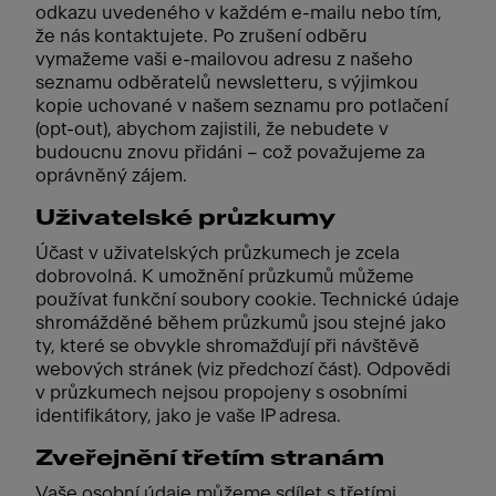
odkazu uvedeného v každém e-mailu nebo tím,
že nás kontaktujete. Po zrušení odběru
vymažeme vaši e-mailovou adresu z našeho
seznamu odběratelů newsletteru, s výjimkou
kopie uchované v našem seznamu pro potlačení
(opt-out), abychom zajistili, že nebudete v
budoucnu znovu přidáni – což považujeme za
oprávněný zájem.
Uživatelské průzkumy
Účast v uživatelských průzkumech je zcela
dobrovolná. K umožnění průzkumů můžeme
používat funkční soubory cookie. Technické údaje
shromážděné během průzkumů jsou stejné jako
ty, které se obvykle shromažďují při návštěvě
webových stránek (viz předchozí část). Odpovědi
v průzkumech nejsou propojeny s osobními
identifikátory, jako je vaše IP adresa.
Zveřejnění třetím stranám
Vaše osobní údaje můžeme sdílet s třetími