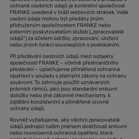
ochraně osobních údajů je konkrétní společnost
FRANKE uvedená v tiráži webových stránek. Vaše
osobní údaje mohou být předány jiným
přidruženým společnostem FRANKE nebo
externím poskytovatelům služeb („zpracovatelé
údajů“) za účelem údržby, zpracování, uložení
nebo jiných funkcí souvisejících s podnikáním.
Při předávání osobních údajů mezi subjekty
společnosti FRANKE – včetně přeshraničního
předávání – uplatňujeme přiměřená ochranná
opatření v souladu s platnými zákony na ochranu
soukromí. To zahrnuje použití uznávaných
právních rámců, jako jsou standardní smluvní
doložky nebo jiné zákonné mechanismy, k
zajištění konzistentní a přiměřené úrovně
ochrany údajů.
Rovněž vyžadujeme, aby všichni zpracovatelé
údajů jednající naším jménem dodržovali smluvní
nebo rovnocenná ochranná opatření, která