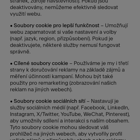
stránek, zdroje návštěvnosti). Pokud jsou
deaktivovány, nemůžeme efektivně sledovat
využití webu.
•
Soubory cookie pro lepší funkčnost
– Umožňují
webu zapamatovat si vaše nastavení a volby
(např. jazyk, region, přizpůsobení). Pokud je
deaktivujete, některé služby nemusí fungovat
správně.
•
Cílené soubory cookie
– Používáme je my i třetí
strany k doručování reklamy na základě zájmů a
měření účinnosti kampaní. Mohou být také
použity pro remarketing (zobrazování našich
reklam na jiných webech).
•
Soubory cookie sociálních sítí
– Nastavují je
služby sociálních médií (např. Facebook, LinkedIn,
Instagram, X/Twitter, YouTube, WeChat, Pinterest),
aby umožnily sdílení a interakci s naším obsahem.
Tyto soubory cookie mohou sledovat váš
prohlížeč na jiných webech, aby vytvořily profil