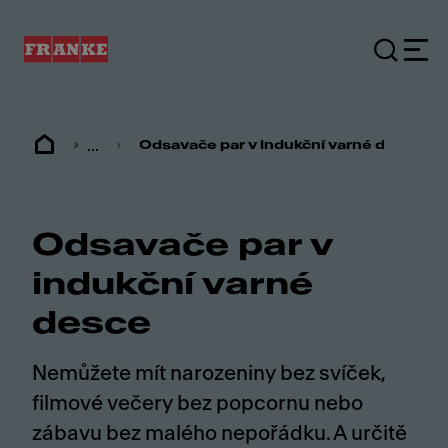
...
Odsavače par v indukční varné desce
Odsavače par v
indukční varné
desce
Nemůžete mít narozeniny bez svíček,
filmové večery bez popcornu nebo
zábavu bez malého nepořádku. A určitě