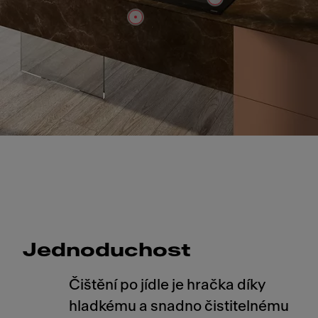
Slide 1 of 1
Jednoduchost
Čištění po jídle je hračka díky
hladkému a snadno čistitelnému