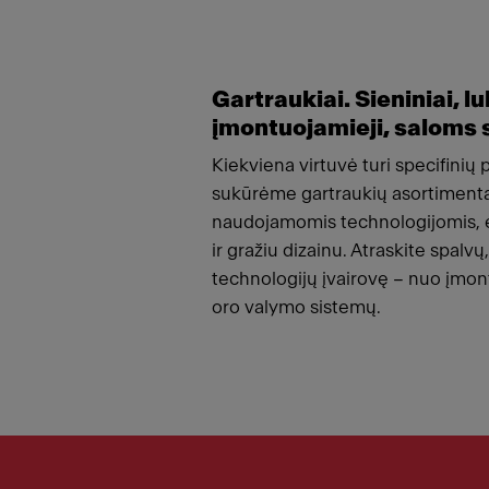
Gartraukiai. Sieniniai, lu
įmontuojamieji, saloms s
Kiekviena virtuvė turi specifinių 
sukūrėme gartraukių asortimentą
naudojamomis technologijomis, 
ir gražiu dizainu. Atraskite spalvų
technologijų įvairovę – nuo įmon
oro valymo sistemų.