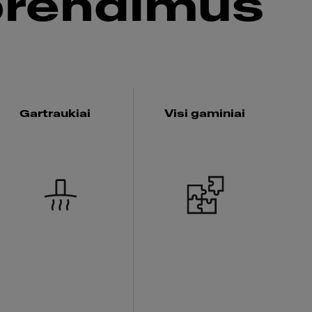
prendimus
Gartraukiai
Visi gaminiai