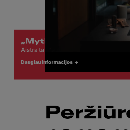
„Mythos“
Aistra tam, kas geriausia
Daugiau informacijos
Peržiūr