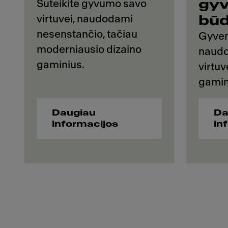
gy
Suteikite gyvumo savo
virtuvei, naudodami
bū
nesenstančio, tačiau
Gyven
moderniausio dizaino
naudo
gaminius.
virtu
gamin
Daugiau
Da
informacijos
in
Meet