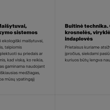
aišytuvai,
Buitinė technika.
arkymo sistemos
krosnelės, viryklė
indaplovės
i ekologiški maišytuvai,
s, talpiomis
Prietaisus kuriame atsiž
lektuoti su priedais ar
įpročius, siekdami pasiū
, kad viską, ko reikia,
kuriuos būtų lengva naud
skas gaminama naudojant
niškiausias medžiagas,
rba mūsų ypatingąjį