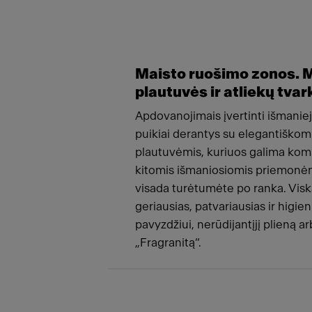
Maisto ruošimo zonos. M
plautuvės ir atliekų tv
Apdovanojimais įvertinti išmaniej
puikiai derantys su elegantiškomi
plautuvėmis, kuriuos galima komp
kitomis išmaniosiomis priemonėmis
visada turėtumėte po ranka. Vi
geriausias, patvariausias ir higie
pavyzdžiui, nerūdijantįjį plieną a
„Fragranitą“.