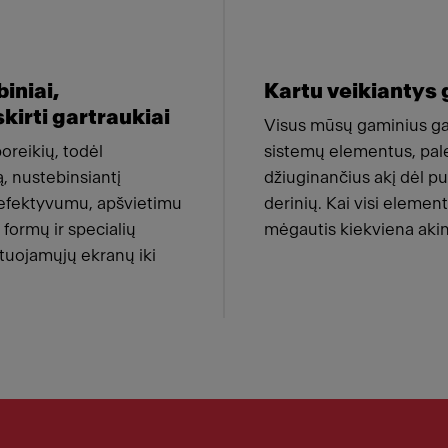
biniai,
Kartu veikiantys 
kirti gartraukiai
Visus mūsų gaminius gal
poreikių, todėl
sistemų elementus, pal
, nustebinsiantį
džiuginančius akį dėl pu
efektyvumu, apšvietimu
derinių. Kai visi element
, formų ir specialių
mėgautis kiekviena akim
tuojamųjų ekranų iki