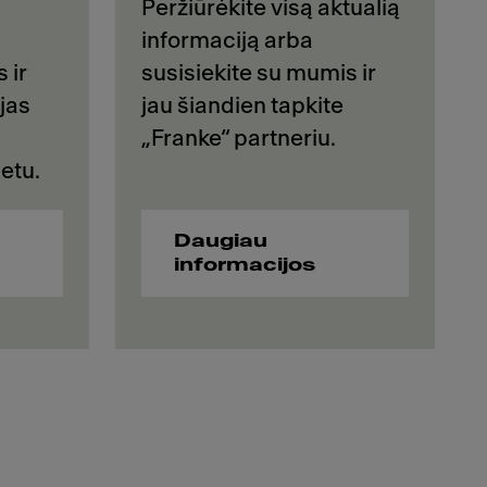
Peržiūrėkite visą aktualią
informaciją arba
 ir
susisiekite su mumis ir
jas
jau šiandien tapkite
„Franke“ partneriu.
etu.
Daugiau
informacijos