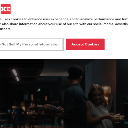
us gaminius, aukščiausią kokybę ir pa
e uses cookies to enhance user experience and to analyze performance and traff
 also share information about your use of our site with our social media, adverti
artners.
 Not Sell My Personal Information
Accept Cookies
upės
us ir neprilygstamas savo našumu ir stiliumi, ta
ūrėme skirtingas gaminių grupes, apimančias tą pa
omet norėjote.