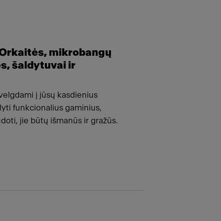
 Orkaitės, mikrobangų
s, šaldytuvai ir
velgdami į jūsų kasdienius
lyti funkcionalius gaminius,
oti, jie būtų išmanūs ir gražūs.