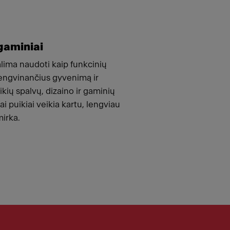
gaminiai
ima naudoti kaip funkcinių
engvinančius gyvenimą ir
ikių spalvų, dizaino ir gaminių
ai puikiai veikia kartu, lengviau
irka.