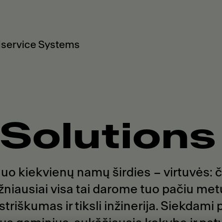
service Systems
Solutions
uo kiekvienų namų širdies – virtuvės:
dažniausiai visa tai darome tuo pačiu me
triškumas ir tiksli inžinerija. Siekdami