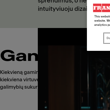
sprendimus, o ne paprast
intuityviuoju dizainu.
This websit
website. We
analytics p
Do
Gaminių gr
Kiekvieną gaminį kuriame taip, kad jis būtų puik
kiekviena virtuvė turi savo poreikius. Todėl suk
galimybių sukurti svajonių aplinką, kurios visu