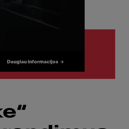
„Smart“
Tai, kas svarbiausia
Daugiau informacijos
ke“