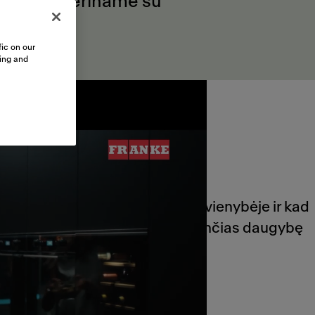
tvarumą deriname su
ic on our
sing and
čiau žinome, kad stiprybė slypi vienybėje ir kad
tį stilių ir filosofiją ir suteikiančias daugybę