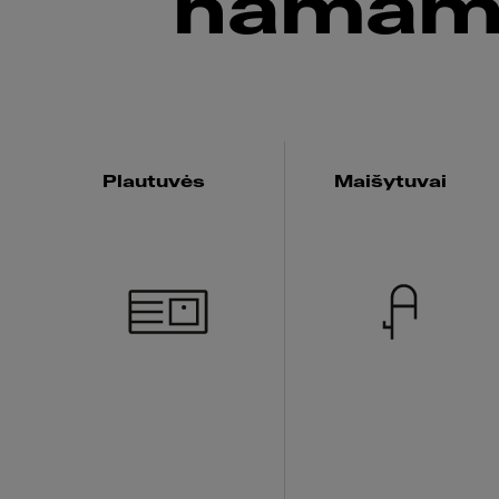
namams
Plautuvės
Maišytuvai