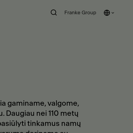
Franke Group
 čia gaminame, valgome,
tu. Daugiau nei 110 metų
 pasiūlyti tinkamus namų