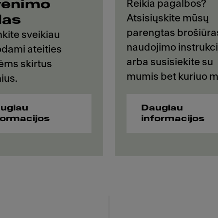
venimo
Reikia pagalbos?
Atsisiųskite mūsų
das
parengtas brošiūras
kite sveikiau
naudojimo instrukci
dami ateities
arba susisiekite su
vėms skirtus
mumis bet kuriuo m
ius.
ugiau
Daugiau
formacijos
informacijos
 Franke