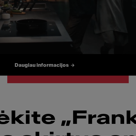
„Maris“
Šeima virtuvėje
Daugiau informacijos
ėkite „Fran