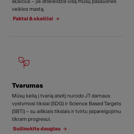
skaičius – jie atskleidžia visą mūsų pasaulinės
veiklos mastą.
Faktai & skaičiai
Tvarumas
Mūsų kelią į tvarią ateitį nurodo JT darnaus
vystymosi tikslai (SDG) ir Science Based Targets
(SBTi) – su aiškiais tikslais ir tvirtu įsipareigojimu
tikram progresui.
Sužinokite daugiau