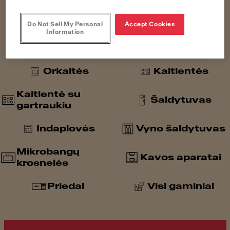
Plautuvės
Maišytuvai
Do Not Sell My Personal
Accept Cookies
Information
Atliekų tvarkymas
Gartraukiai
Orkaitės
Kaitlentės
Kaitlentė su
Šaldytuvas
gartraukiu
Indaplovės
Vyno šaldytuvas
Mikrobangų
Kavos aparatai
krosnelės
Priedai
Visi gaminiai