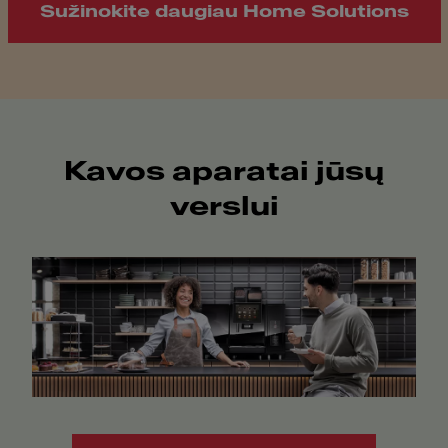
Sužinokite daugiau Home Solutions
Kavos aparatai jūsų
verslui​