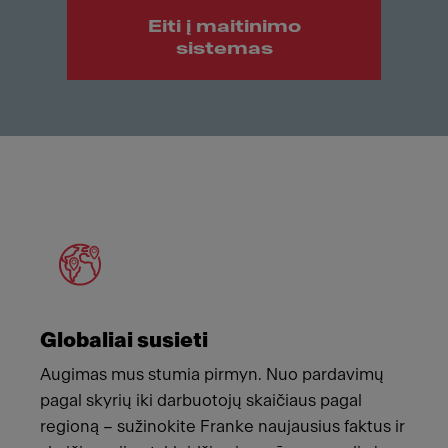
Eiti į maitinimo
sistemas
Meet Franke
Globaliai susieti
Augimas mus stumia pirmyn. Nuo pardavimų
pagal skyrių iki darbuotojų skaičiaus pagal
regioną – sužinokite Franke naujausius faktus ir