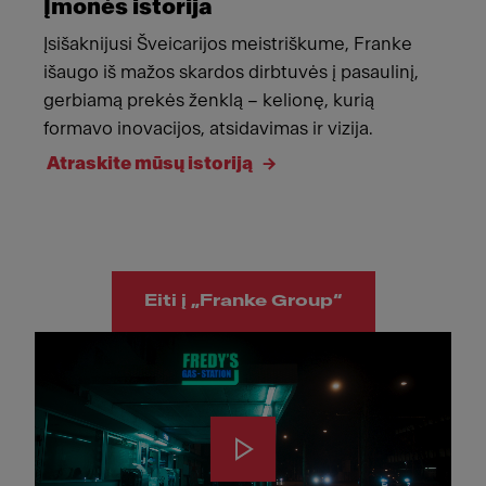
Įmonės istorija
Įsišaknijusi Šveicarijos meistriškume, Franke
išaugo iš mažos skardos dirbtuvės į pasaulinį,
gerbiamą prekės ženklą – kelionę, kurią
formavo inovacijos, atsidavimas ir vizija.
Atraskite mūsų istoriją
Eiti į „Franke Group“