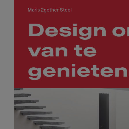
Maris 2gether Steel
Design 
van te
genieten