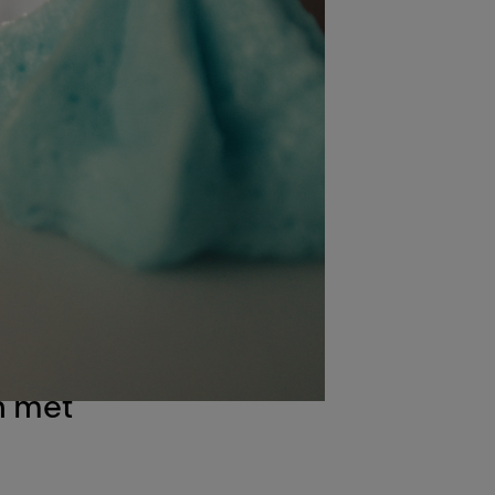
t
 in de
ijk
liteit
n met