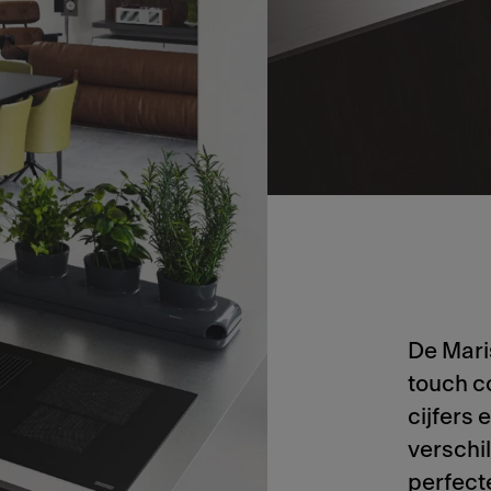
De Mari
touch c
cijfers 
verschi
perfect