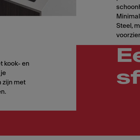
schoonh
Minimal 
Steel, m
voorzie
E
t kook- en
s
 je
 zijn met
en.