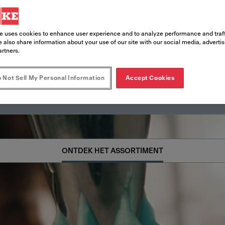
e rommel. En comfort kan zeker niet z
e assortiment Franke 2gether kookplaa
e uses cookies to enhance user experience and to analyze performance and traff
m naadloos te integreren in het volle
 also share information about your use of our site with our social media, adverti
artners.
nce te creëren waarin koken en gezel
 Not Sell My Personal Information
Accept Cookies
ONTDEK HET ASSORTIMENT