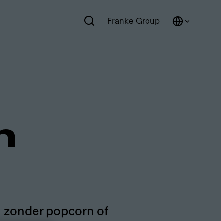
Franke Group
n
 zonder popcorn of