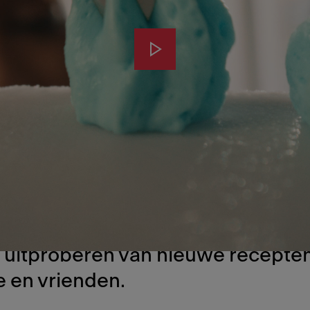
met comfor
e gecombineerde kookplaat en
kap is er meer ruimte beschikbaar
n, zodat je ingrediënten gemakkel
ereiden en geniet van meer flexibi
et uitproberen van nieuwe recepte
e en vrienden.