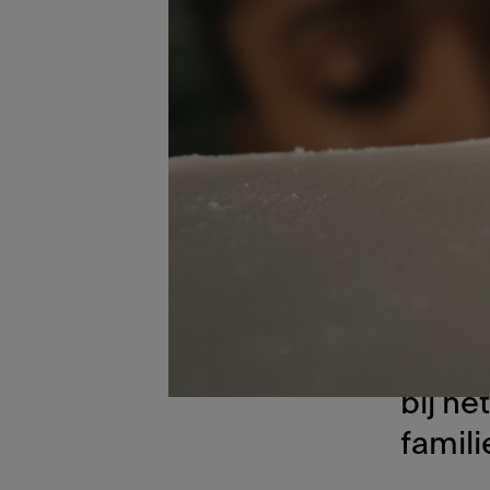
Koken 
Met d
afzuig
keuke
kunt b
bij h
famili