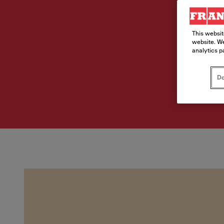
This websit
website. We
analytics p
Do