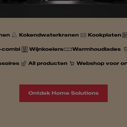
nen
Kokendwaterkranen
Kookplaten
-combi
Wijnkoelers
Warmhoudlades
soires
All producten
Webshop voor on
Ontdek Home Solutions