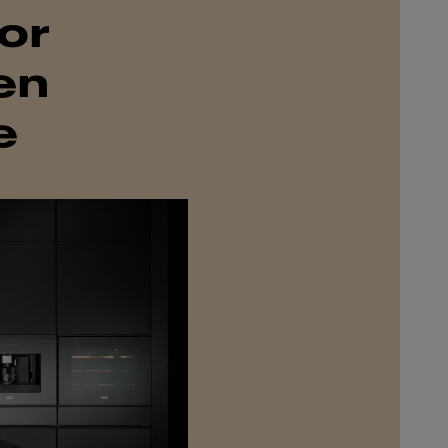
or
en
e