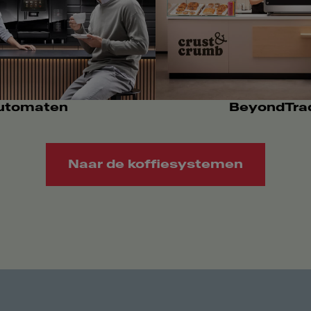
utomaten
BeyondTrad
Naar de koffiesystemen