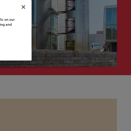
ic on our
sing and