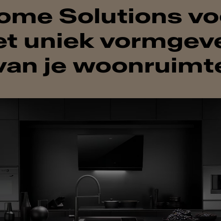
ome Solutions vo
et uniek vormgev
van je woonruimt