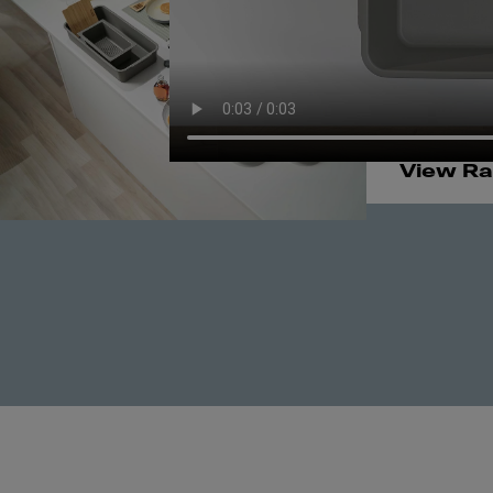
Dis
Ac
View R