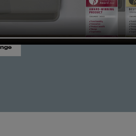
cover All-in
cessories
ange