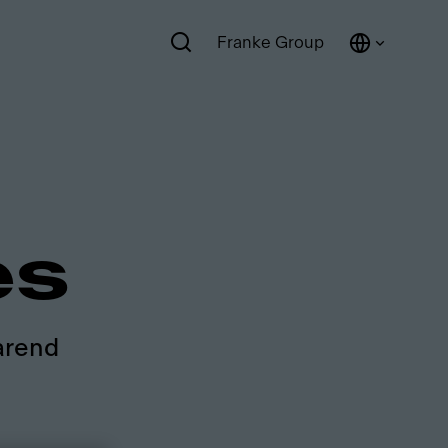
Franke Group
es
arend