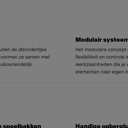
 Franke
Modulair systee
ullen de afzonderlijke
Het modulaire concept 
n vormen ze samen met
flexibiliteit en controle
uiksvriendelijk
werkzaamheden die je wi
elementen naar eigen i
e spoelbakken
Handige opbergb