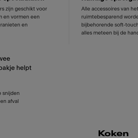
s zijn geschikt voor
Alle accessoires van h
m en vormen een
ruimtebesparend worde
granieten en
bijbehorende soft-touch
alles meteen bij de han
twee
bakje helpt
 snijden
en afval
Koken