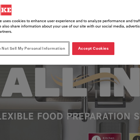
e uses cookies to enhance user experience and to analyze performance and traff
 also share information about your use of our site with our social media, adverti
artners.
spoelbak organisers tot een fantastische aanwin
tief en begeleidt je bij je het bereiden van voed
 Not Sell My Personal Information
Accept Cookies