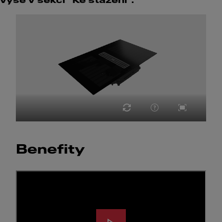
výše v sekci "Ke stažení".
Benefity