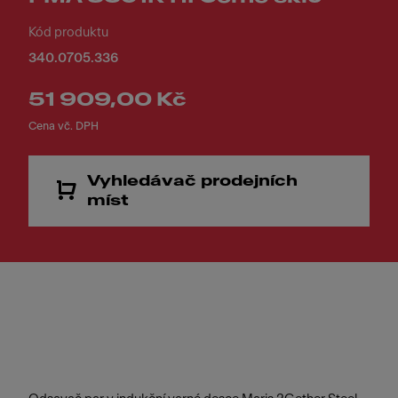
Kód produktu
340.0705.336
51 909,00 Kč
Cena vč. DPH
Vyhledávač prodejních
míst