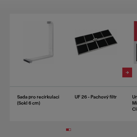
Sada pro recirkulaci
UF 26 - Pachový filtr
Un
(Sokl 6 cm)
Mi
Cl