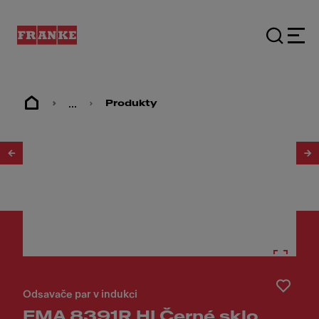
...
Produkty
1
/
14
Odsavače par v indukci
FMA 8391R HI Černé sklo