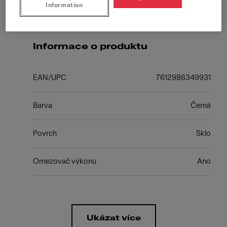
Information
Informace o produktu
EAN/UPC
7612986349931
Barva
Černá
Povrch
Sklo
Omezovač výkonu
Ano
Ukázat více