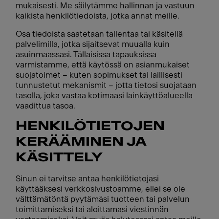
mukaisesti. Me säilytämme hallinnan ja vastuun
kaikista henkilötiedoista, jotka annat meille.
Osa tiedoista saatetaan tallentaa tai käsitellä
palvelimilla, jotka sijaitsevat muualla kuin
asuinmaassasi. Tällaisissa tapauksissa
varmistamme, että käytössä on asianmukaiset
suojatoimet – kuten sopimukset tai laillisesti
tunnustetut mekanismit – jotta tietosi suojataan
tasolla, joka vastaa kotimaasi lainkäyttöalueella
vaadittua tasoa.
HENKILÖTIETOJEN
KERÄÄMINEN JA
KÄSITTELY
Sinun ei tarvitse antaa henkilötietojasi
käyttääksesi verkkosivustoamme, ellei se ole
välttämätöntä pyytämäsi tuotteen tai palvelun
toimittamiseksi tai aloittamasi viestinnän