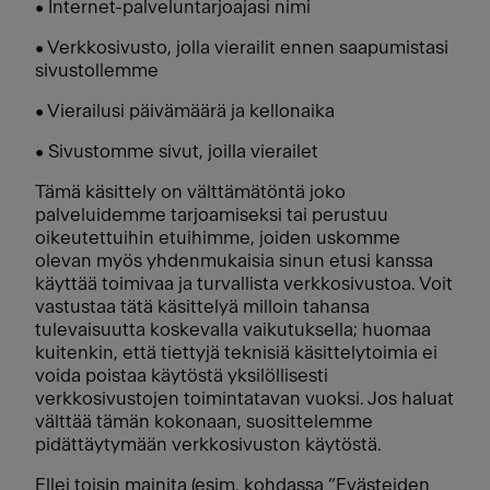
• Internet-palveluntarjoajasi nimi
• Verkkosivusto, jolla vierailit ennen saapumistasi
sivustollemme
• Vierailusi päivämäärä ja kellonaika
• Sivustomme sivut, joilla vierailet
Tämä käsittely on välttämätöntä joko
palveluidemme tarjoamiseksi tai perustuu
oikeutettuihin etuihimme, joiden uskomme
olevan myös yhdenmukaisia sinun etusi kanssa
käyttää toimivaa ja turvallista verkkosivustoa. Voit
vastustaa tätä käsittelyä milloin tahansa
tulevaisuutta koskevalla vaikutuksella; huomaa
kuitenkin, että tiettyjä teknisiä käsittelytoimia ei
voida poistaa käytöstä yksilöllisesti
verkkosivustojen toimintatavan vuoksi. Jos haluat
välttää tämän kokonaan, suosittelemme
pidättäytymään verkkosivuston käytöstä.
Ellei toisin mainita (esim. kohdassa ”Evästeiden