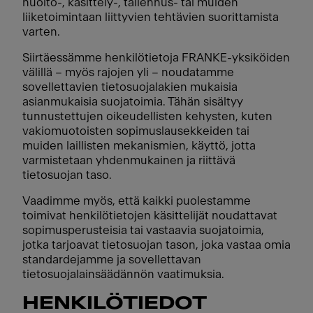
huolto-, käsittely-, tallennus- tai muiden
liiketoimintaan liittyvien tehtävien suorittamista
varten.
Siirtäessämme henkilötietoja FRANKE-yksiköiden
välillä – myös rajojen yli – noudatamme
sovellettavien tietosuojalakien mukaisia
asianmukaisia suojatoimia. Tähän sisältyy
tunnustettujen oikeudellisten kehysten, kuten
vakiomuotoisten sopimuslausekkeiden tai
muiden laillisten mekanismien, käyttö, jotta
varmistetaan yhdenmukainen ja riittävä
tietosuojan taso.
Vaadimme myös, että kaikki puolestamme
toimivat henkilötietojen käsittelijät noudattavat
sopimusperusteisia tai vastaavia suojatoimia,
jotka tarjoavat tietosuojan tason, joka vastaa omia
standardejamme ja sovellettavan
tietosuojalainsäädännön vaatimuksia.
HENKILÖTIEDOT