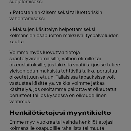
suojelemiseksi
• Petosten ehkäisemiseksi tai luottoriskin
vähentämiseksi
• Maksujen käsittelyn helpottamiseksi
kolmansien osapuolten maksuvälityspalveluiden
kautta
Voimme myös luovuttaa tietoja
sääntelyviranomaisille, valtion elimille tai
oikeuslaitoksille, jos laki sitä vaatii tai jos se tukee
yleisen edun mukaista tehtävää taikka perustuu
oikeutettuun etuun. Tällaisissa tapauksissa voit
vastustaa käsittelyä, vaikka voimme jatkaa
käsittelyä, jos osoitamme pakottavat oikeutetut
perusteet tai jos kyseessä on oikeudellinen
vaatimus.
Henkilötietojesi myyntikielto
Emme myy, vuokraa tai vaihda henkilötietojasi
kolmansille osapuolille rahallista tai muuta