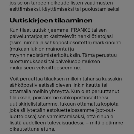
jos se on tarpeen oikeudellisten vaatimusten
esittämiseksi, käyttämiseksi tai puolustamiseksi.
Uutiskirjeen tilaaminen
Kun tilaat uutiskirjeemme, FRANKE tai sen
palveluntarjoajat käsittelevät henkilötietojasi
(esim. nimeä ja sähköpostiosoitetta) markkinointi-
(mukaan lukien mainonta) ja
myynninedistämistarkoituksiin. Tämä perustuu
suostumukseesi tai palvelusopimuksen
mukaiseen velvoitteeseemme.
Voit peruuttaa tilauksen milloin tahansa kussakin
sähköpostiviestissä olevan linkin kautta tai
ottamalla meihin yhteyttä. Kun olet peruuttanut
tilauksen, poistamme sähköpostiosoitteesi
uutiskirjelistaltamme, lukuun ottamatta kopiota,
joka säilytetään estoluettelossamme (opt-out-
luettelossa) sen varmistamiseksi, että sinua ei
lisätä uudelleen tulevaisuudessa – mitä pidämme
oikeutettuna etuna.