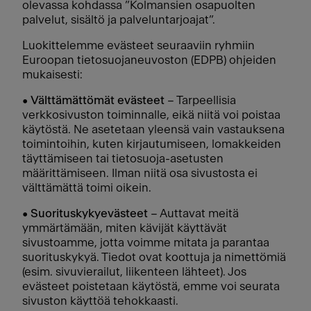
olevassa kohdassa ”Kolmansien osapuolten
palvelut, sisältö ja palveluntarjoajat”.
Luokittelemme evästeet seuraaviin ryhmiin
Euroopan tietosuojaneuvoston (EDPB) ohjeiden
mukaisesti:
•
Välttämättömät evästeet
– Tarpeellisia
verkkosivuston toiminnalle, eikä niitä voi poistaa
käytöstä. Ne asetetaan yleensä vain vastauksena
toimintoihin, kuten kirjautumiseen, lomakkeiden
täyttämiseen tai tietosuoja-asetusten
määrittämiseen. Ilman niitä osa sivustosta ei
välttämättä toimi oikein.
•
Suorituskykyevästeet
– Auttavat meitä
ymmärtämään, miten kävijät käyttävät
sivustoamme, jotta voimme mitata ja parantaa
suorituskykyä. Tiedot ovat koottuja ja nimettömiä
(esim. sivuvierailut, liikenteen lähteet). Jos
evästeet poistetaan käytöstä, emme voi seurata
sivuston käyttöä tehokkaasti.