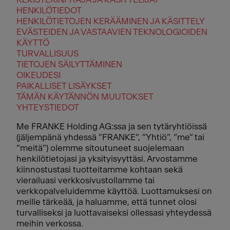
HENKILÖTIEDOT
HENKILÖTIETOJEN KERÄÄMINEN JA KÄSITTELY
EVÄSTEIDEN JA VASTAAVIEN TEKNOLOGIOIDEN
KÄYTTÖ
TURVALLISUUS
TIETOJEN SÄILYTTÄMINEN
OIKEUDESI
PAIKALLISET LISÄYKSET
TÄMÄN KÄYTÄNNÖN MUUTOKSET
YHTEYSTIEDOT
Me FRANKE Holding AG:ssa ja sen tytäryhtiöissä
(jäljempänä yhdessä ”FRANKE”, ”Yhtiö”, ”me” tai
”meitä”) olemme sitoutuneet suojelemaan
henkilötietojasi ja yksityisyyttäsi. Arvostamme
kiinnostustasi tuotteitamme kohtaan sekä
vierailuasi verkkosivustollamme tai
verkkopalveluidemme käyttöä. Luottamuksesi on
meille tärkeää, ja haluamme, että tunnet olosi
turvalliseksi ja luottavaiseksi ollessasi yhteydessä
meihin verkossa.