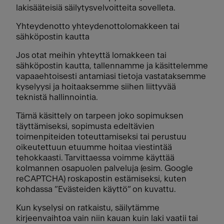
lakisääteisiä säilytysvelvoitteita sovelleta.
Yhteydenotto yhteydenottolomakkeen tai
sähköpostin kautta
Jos otat meihin yhteyttä lomakkeen tai
sähköpostin kautta, tallennamme ja käsittelemme
vapaaehtoisesti antamiasi tietoja vastataksemme
kyselyysi ja hoitaaksemme siihen liittyvää
teknistä hallinnointia.
Tämä käsittely on tarpeen joko sopimuksen
täyttämiseksi, sopimusta edeltävien
toimenpiteiden toteuttamiseksi tai perustuu
oikeutettuun etuumme hoitaa viestintää
tehokkaasti. Tarvittaessa voimme käyttää
kolmannen osapuolen palveluja (esim. Google
reCAPTCHA) roskapostin estämiseksi, kuten
kohdassa ”Evästeiden käyttö” on kuvattu.
Kun kyselysi on ratkaistu, säilytämme
kirjeenvaihtoa vain niin kauan kuin laki vaatii tai