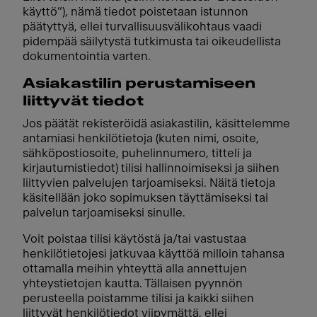
käyttö”), nämä tiedot poistetaan istunnon
päätyttyä, ellei turvallisuusvälikohtaus vaadi
pidempää säilytystä tutkimusta tai oikeudellista
dokumentointia varten.
Asiakastilin perustamiseen
liittyvät tiedot
Jos päätät rekisteröidä asiakastilin, käsittelemme
antamiasi henkilötietoja (kuten nimi, osoite,
sähköpostiosoite, puhelinnumero, titteli ja
kirjautumistiedot) tilisi hallinnoimiseksi ja siihen
liittyvien palvelujen tarjoamiseksi. Näitä tietoja
käsitellään joko sopimuksen täyttämiseksi tai
palvelun tarjoamiseksi sinulle.
Voit poistaa tilisi käytöstä ja/tai vastustaa
henkilötietojesi jatkuvaa käyttöä milloin tahansa
ottamalla meihin yhteyttä alla annettujen
yhteystietojen kautta. Tällaisen pyynnön
perusteella poistamme tilisi ja kaikki siihen
liittyvät henkilötiedot viipymättä, ellei