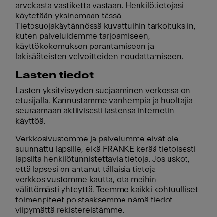
arvokasta vastiketta vastaan. Henkilötietojasi
käytetään yksinomaan tässä
Tietosuojakäytännössä kuvattuihin tarkoituksiin,
kuten palveluidemme tarjoamiseen,
käyttökokemuksen parantamiseen ja
lakisääteisten velvoitteiden noudattamiseen.
Lasten tiedot
Lasten yksityisyyden suojaaminen verkossa on
etusijalla. Kannustamme vanhempia ja huoltajia
seuraamaan aktiivisesti lastensa internetin
käyttöä.
Verkkosivustomme ja palvelumme eivät ole
suunnattu lapsille, eikä FRANKE kerää tietoisesti
lapsilta henkilötunnistettavia tietoja. Jos uskot,
että lapsesi on antanut tällaisia tietoja
verkkosivustomme kautta, ota meihin
välittömästi yhteyttä. Teemme kaikki kohtuulliset
toimenpiteet poistaaksemme nämä tiedot
viipymättä rekistereistämme.