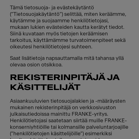
Tämä tietosuoja- ja evästekäytäntö
(”Tietosuojakäytäntö”) selittää, miten keräämme,
käytämme ja suojaamme henkilötietojasi,
mukaan lukien evästeiden kautta kerätyt tiedot.
Siinä kuvataan myös tietojen keräämisen
tarkoitus, käyttämämme turvatoimenpiteet sekä
oikeutesi henkilötietojesi suhteen.
Saat lisätietoja napsauttamalla mitä tahansa yllä
olevaa osion otsikkoa.
REKISTERINPITÄJÄ JA
KÄSITTELIJÄT
Asiaankuuluvien tietosuojalakien ja -määräysten
mukainen rekisterinpitäjä on verkkosivuston
julkaisutiedoissa mainittu FRANKE-yritys.
Henkilötietojasi saatetaan siirtää muille FRANKE-
konserniyhtiöille tai kolmansille palveluntarjoajille
(”henkilötietojen käsittelijöille”) esimerkiksi