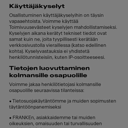
Käyttäjäkyselyt
Osallistuminen käyttäjäkyselyihin on täysin
vapaaehtoista. Voimme käyttää
Toimivuusevästeet kyselyjen mahdollistamiseksi.
Kyselyjen aikana kerätyt tekniset tiedot ovat
samat kuin ne, joita tyypillisesti kerätään
verkkosivustolla vieraillessa (katso edellinen
kohta). Kyselyvastauksia ei yhdistetä
henkilötunnisteisiin, kuten IP-osoitteeseesi.
Tietojen luovuttaminen
kolmansille osapuolille
Voimme jakaa henkilötietojasi kolmansille
osapuolille seuraavissa tilanteissa:
• Tietosuojakäytäntömme ja muiden sopimusten
täytäntöönpanemiseksi
• FRANKEn, asiakkaidemme tai muiden
oikeuksien, omaisuuden tai turvallisuuden