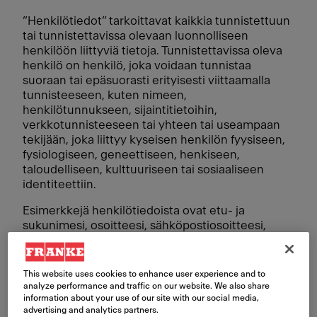
”Henkilötiedot” tarkoittavat kaikkia tunnistettuun
tai tunnistettavissa olevaan luonnolliseen
henkilöön liittyviä tietoja. Tunnistettavissa oleva
henkilö on henkilö, joka voidaan tunnistaa
suoraan tai epäsuorasti erityisesti viittaamalla
tunnisteeseen, kuten nimeen,
henkilötunnukseen, sijaintitietoihin,
verkkotunnisteeseen tai yhteen tai useampaan
tekijään, joka liittyy kyseisen henkilön fyysiseen,
fysiologiseen, geneettiseen, henkiseen,
taloudelliseen, kulttuuriseen tai sosiaaliseen
identiteettiin.
Esimerkkejä henkilötiedoista ovat etu- ja
sukunimesi, osoitteesi, sähköpostiosoitteesi,
puhelinnumerosi ja syntymäaikasi. Henkilötiedot
voivat olla missä tahansa muodossa, mukaan
lukien paperiasiakirjat, sähköiset tiedostot, video
This website uses cookies to enhance user experience and to
tai ääni.
analyze performance and traffic on our website. We also share
information about your use of our site with our social media,
advertising and analytics partners.