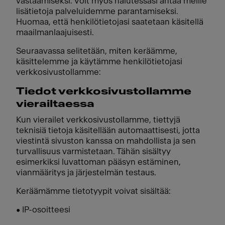
vastaamiseksi. Voit myös halutessasi antaa meille
lisätietoja palveluidemme parantamiseksi.
Huomaa, että henkilötietojasi saatetaan käsitellä
maailmanlaajuisesti.
Seuraavassa selitetään, miten keräämme,
käsittelemme ja käytämme henkilötietojasi
verkkosivustollamme:
Tiedot verkkosivustollamme
vierailtaessa
Kun vierailet verkkosivustollamme, tiettyjä
teknisiä tietoja käsitellään automaattisesti, jotta
viestintä sivuston kanssa on mahdollista ja sen
turvallisuus varmistetaan. Tähän sisältyy
esimerkiksi luvattoman pääsyn estäminen,
vianmääritys ja järjestelmän testaus.
Keräämämme tietotyypit voivat sisältää:
• IP-osoitteesi