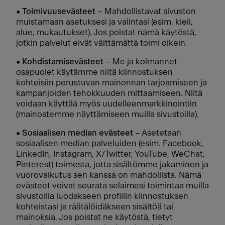
•
Toimivuusevästeet
– Mahdollistavat sivuston
muistamaan asetuksesi ja valintasi (esim. kieli,
alue, mukautukset). Jos poistat nämä käytöstä,
jotkin palvelut eivät välttämättä toimi oikein.
•
Kohdistamisevästeet
– Me ja kolmannet
osapuolet käytämme niitä kiinnostuksen
kohteisiin perustuvan mainonnan tarjoamiseen ja
kampanjoiden tehokkuuden mittaamiseen. Niitä
voidaan käyttää myös uudelleenmarkkinointiin
(mainostemme näyttämiseen muilla sivustoilla).
•
Sosiaalisen median evästeet
– Asetetaan
sosiaalisen median palveluiden (esim. Facebook,
LinkedIn, Instagram, X/Twitter, YouTube, WeChat,
Pinterest) toimesta, jotta sisältömme jakaminen ja
vuorovaikutus sen kanssa on mahdollista. Nämä
evästeet voivat seurata selaimesi toimintaa muilla
sivustoilla luodakseen profiilin kiinnostuksen
kohteistasi ja räätälöidäkseen sisältöä tai
mainoksia. Jos poistat ne käytöstä, tietyt