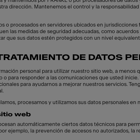
s y mantenidos por FRANKE o por procesadores de datos 
ra dirección. Mantenemos el control y la responsabilidad 
o procesados en servidores ubicados en jurisdicciones fue
quen las medidas de seguridad adecuadas, como acuerdos
ar que sus datos estén protegidos con un nivel equivalente
 TRATAMIENTO DE DATOS P
mación personal para utilizar nuestro sitio web, a menos 
do o para responder a las comunicaciones que usted inicie
cionales para ayudarnos a mejorar nuestros servicios. Ten
l.
lamos, procesamos y utilizamos sus datos personales en n
sitio web
rocesan automáticamente ciertos datos técnicos para permit
 por ejemplo, la prevención de accesos no autorizados, la 