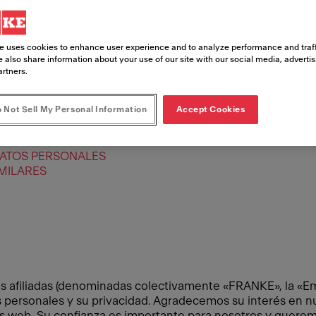
e uses cookies to enhance user experience and to analyze performance and traff
 also share information about your use of our site with our social media, adverti
artners.
 Not Sell My Personal Information
Accept Cookies
ENCARGADOS DEL TRATAMIENTO
DATOS PERSONALES
MILARES
afiliadas (denominadas colectivamente «FRANKE», la «Emp
ersonales y su privacidad. Agradecemos su interés en nue
ios web. Su confianza es importante para nosotros y quere