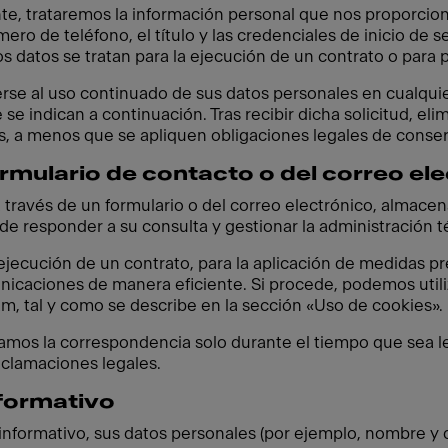
nte, trataremos la información personal que nos proporcion
ero de teléfono, el título y las credenciales de inicio de s
os datos se tratan para la ejecución de un contrato o para p
erse al uso continuado de sus datos personales en cualq
 se indican a continuación. Tras recibir dicha solicitud,
s, a menos que se apliquen obligaciones legales de conse
rmulario de contacto o del correo el
 través de un formulario o del correo electrónico, almace
n de responder a su consulta y gestionar la administración t
 ejecución de un contrato, para la aplicación de medidas p
nicaciones de manera eficiente. Si procede, podemos utiliz
, tal y como se describe en la sección «Uso de cookies».
amos la correspondencia solo durante el tiempo que sea l
eclamaciones legales.
nformativo
informativo, sus datos personales (por ejemplo, nombre y 