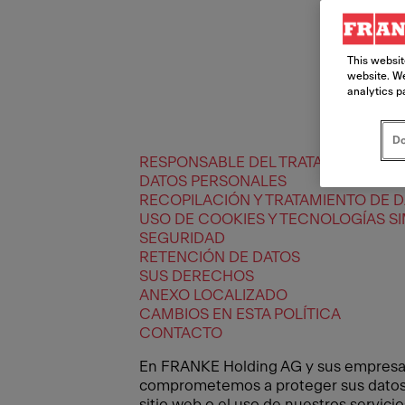
This websit
website. We
analytics p
Do
RESPONSABLE DEL TRATAMIENTO Y 
DATOS PERSONALES
RECOPILACIÓN Y TRATAMIENTO DE 
USO DE COOKIES Y TECNOLOGÍAS SI
SEGURIDAD
RETENCIÓN DE DATOS
SUS DERECHOS
ANEXO LOCALIZADO
CAMBIOS EN ESTA POLÍTICA
CONTACTO
En FRANKE Holding AG y sus empresas 
comprometemos a proteger sus datos p
sitio web o el uso de nuestros servic