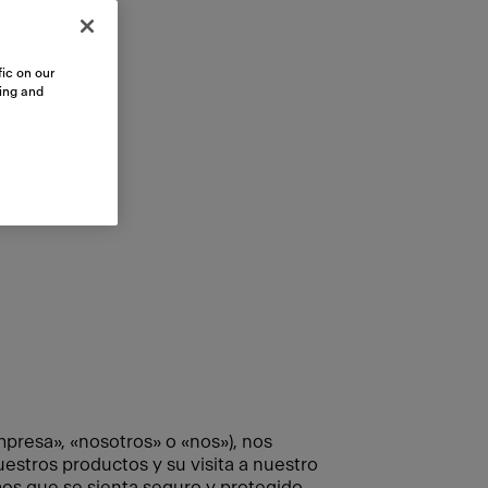
ic on our
sing and
resa», «nosotros» o «nos»), nos
stros productos y su visita a nuestro
mos que se sienta seguro y protegido