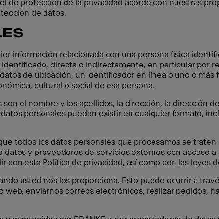
l de protección de la privacidad acorde con nuestras propi
otección de datos.
LES
ier información relacionada con una persona física identif
 identificado, directa o indirectamente, en particular por 
atos de ubicación, un identificador en línea o uno o más f
conómica, cultural o social de esa persona.
on el nombre y los apellidos, la dirección, la dirección d
 datos personales pueden existir en cualquier formato, incl
e todos los datos personales que procesamos se traten de
 datos y proveedores de servicios externos con acceso a 
 con esta Política de privacidad, así como con las leyes d
ndo usted nos los proporciona. Esto puede ocurrir a trav
io web, enviarnos correos electrónicos, realizar pedidos, h