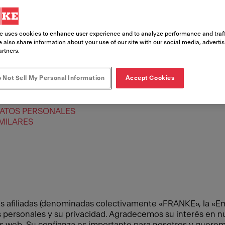
e uses cookies to enhance user experience and to analyze performance and traff
 also share information about your use of our site with our social media, adverti
artners.
 Not Sell My Personal Information
Accept Cookies
ENCARGADOS DEL TRATAMIENTO
DATOS PERSONALES
MILARES
afiliadas (denominadas colectivamente «FRANKE», la «Emp
ersonales y su privacidad. Agradecemos su interés en nue
ios web. Su confianza es importante para nosotros y quere