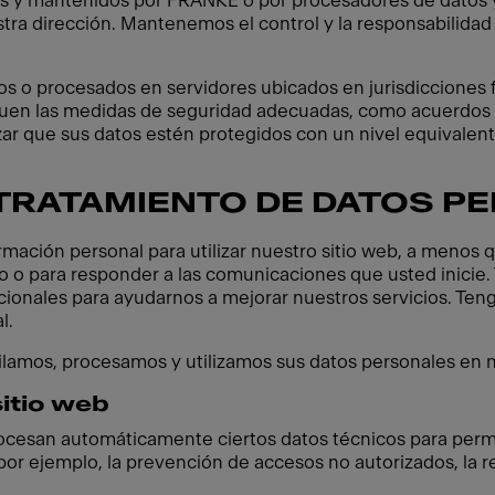
s y mantenidos por FRANKE o por procesadores de datos 
ra dirección. Mantenemos el control y la responsabilidad 
o procesados en servidores ubicados en jurisdicciones fue
quen las medidas de seguridad adecuadas, como acuerdos
ar que sus datos estén protegidos con un nivel equivalente
 TRATAMIENTO DE DATOS P
mación personal para utilizar nuestro sitio web, a menos 
do o para responder a las comunicaciones que usted inicie
cionales para ayudarnos a mejorar nuestros servicios. Ten
l.
lamos, procesamos y utilizamos sus datos personales en n
sitio web
rocesan automáticamente ciertos datos técnicos para permit
 por ejemplo, la prevención de accesos no autorizados, la 