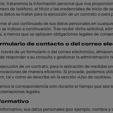
nte, trataremos la información personal que nos proporcion
ero de teléfono, el título y las credenciales de inicio de s
os datos se tratan para la ejecución de un contrato o para p
erse al uso continuado de sus datos personales en cualq
 se indican a continuación. Tras recibir dicha solicitud,
s, a menos que se apliquen obligaciones legales de conse
rmulario de contacto o del correo el
 través de un formulario o del correo electrónico, almace
n de responder a su consulta y gestionar la administración t
 ejecución de un contrato, para la aplicación de medidas p
nicaciones de manera eficiente. Si procede, podemos utiliz
, tal y como se describe en la sección «Uso de cookies».
amos la correspondencia solo durante el tiempo que sea l
eclamaciones legales.
nformativo
informativo, sus datos personales (por ejemplo, nombre y 