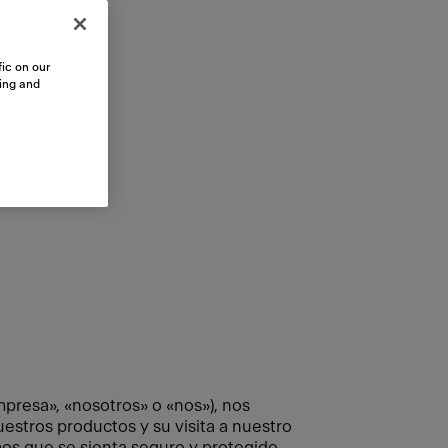
ic on our
sing and
resa», «nosotros» o «nos»), nos
stros productos y su visita a nuestro
mos que se sienta seguro y protegido