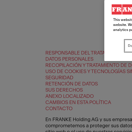
This websit
website. We
analytics p
Do
RESPONSABLE DEL TRATAMIENTO Y 
DATOS PERSONALES
RECOPILACIÓN Y TRATAMIENTO DE 
USO DE COOKIES Y TECNOLOGÍAS SI
SEGURIDAD
RETENCIÓN DE DATOS
SUS DERECHOS
ANEXO LOCALIZADO
CAMBIOS EN ESTA POLÍTICA
CONTACTO
En FRANKE Holding AG y sus empresas 
comprometemos a proteger sus datos p
sitio web o el uso de nuestros servic