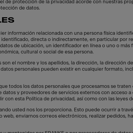
l de protección de la privacidad acorde con nuestras propi
otección de datos.
LES
ier información relacionada con una persona física identif
 identificado, directa o indirectamente, en particular por 
atos de ubicación, un identificador en línea o uno o más f
conómica, cultural o social de esa persona.
on el nombre y los apellidos, la dirección, la dirección d
 datos personales pueden existir en cualquier formato, incl
e todos los datos personales que procesamos se traten de
 datos y proveedores de servicios externos con acceso a 
 con esta Política de privacidad, así como con las leyes d
ndo usted nos los proporciona. Esto puede ocurrir a trav
io web, enviarnos correos electrónicos, realizar pedidos, h