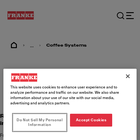
...
Coffee Systems
Impresión
This website uses cookies to enhance user experience and to
analyze performance and traffic on our website. We also share
information about your use of our site with our social media,
advertising and analytics partners.
Responsabilidad del contenido
Do Not Sell My Personal
Accept Cookies
internacional
Information
Franke Kaffeemaschinen AG