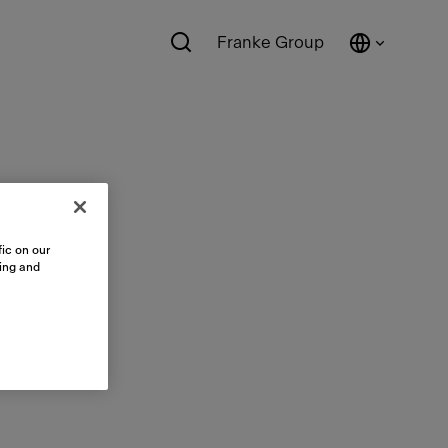
Franke Group
ic on our
sing and