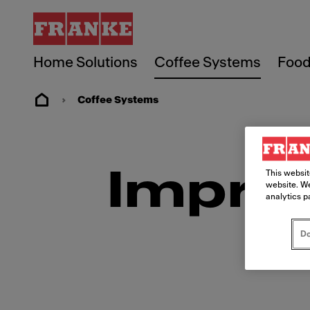
Home Solutions
Coffee Systems
Food
Coffee Systems
Impre
This websit
website. We
analytics p
Do