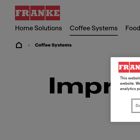
Home Solutions
Coffee Systems
Food
Coffee Systems
Impre
This websit
website. We
analytics p
Do