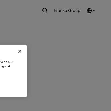
Franke Group
ic on our
sing and