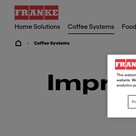
Home Solutions
Coffee Systems
Food
Coffee Systems
Impre
This websit
website. We
analytics p
Do