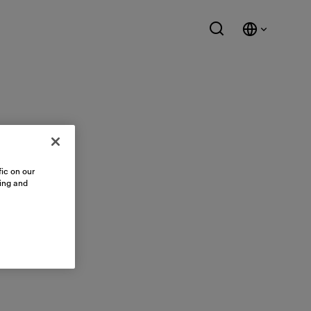
ic on our
sing and