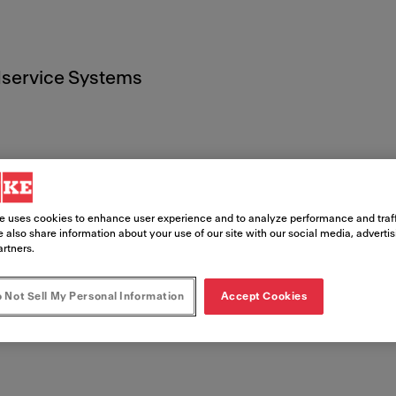
service Systems
sión
e uses cookies to enhance user experience and to analyze performance and traff
 also share information about your use of our site with our social media, adverti
artners.
 Not Sell My Personal Information
Accept Cookies