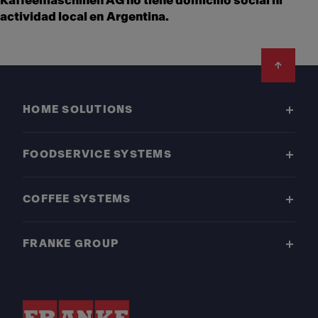
Kaffeemaschinen AG no tiene domicilio social ni
actividad local en Argentina.
Footer
HOME SOLUTIONS
FOODSERVICE SYSTEMS
COFFEE SYSTEMS
FRANKE GROUP