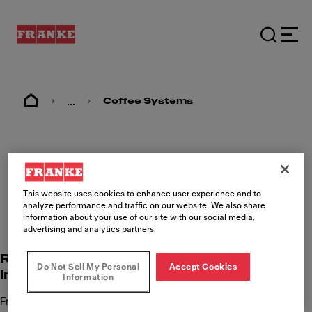
...
Coffee Systems
Pie de imprenta
This website uses cookies to enhance user experience and to
analyze performance and traffic on our website. We also share
information about your use of our site with our social media,
advertising and analytics partners.
Responsabilidad del contenido
Do Not Sell My Personal
Accept Cookies
internacional
Information
Franke Kaffeemaschinen AG