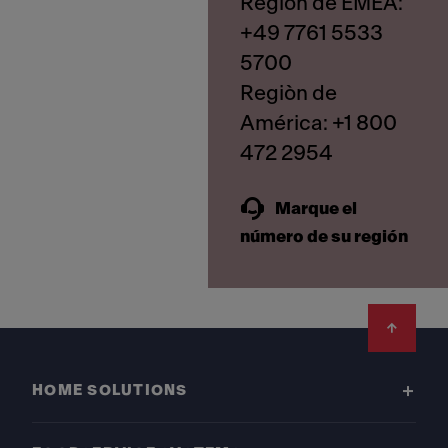
Regiòn de EMEA:
+49 7761 5533
5700
Regiòn de
América: +1 800
Marque el
número de su región
Footer
HOME SOLUTIONS