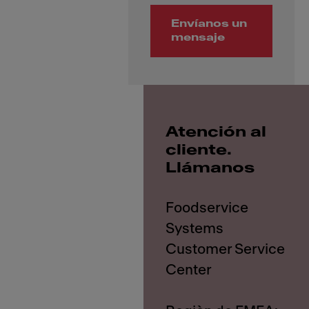
Envíanos un
mensaje
Atención al
cliente.
Llámanos
Foodservice
Systems
Customer Service
Center