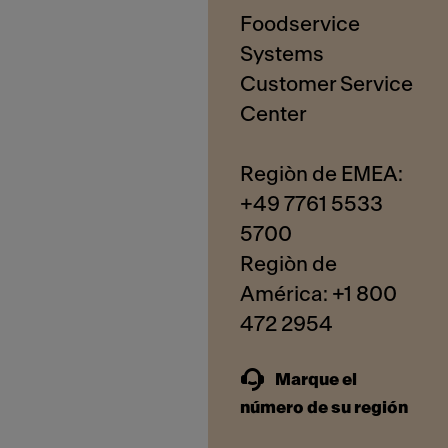
Foodservice
Systems
Customer Service
Center
Regiòn de EMEA:
+49 7761 5533
5700
Regiòn de
América: +1 800
Marque el
número de su región