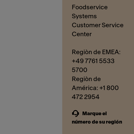
Foodservice
Systems
Customer Service
Center
Regiòn de EMEA:
+49 7761 5533
5700
Regiòn de
América: +1 800
Marque el
número de su región