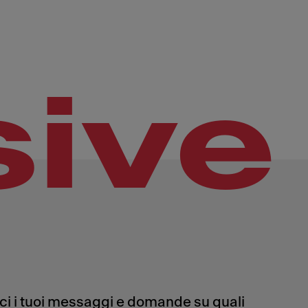
sive
aci i tuoi messaggi e domande su quali