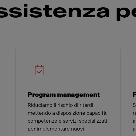
ssistenza pe
 Franke
Program management
F
Riduciamo il rischio di ritardi
S
mettendo a disposizione capacità,
r
competenze e servizi specializzati
a
per implementare nuovi
a