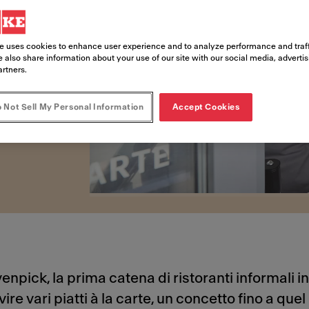
tre 50 anni di
e, costruzione,
e uses cookies to enhance user experience and to analyze performance and traff
 also share information about your use of our site with our social media, adverti
onalizzate per la
artners.
 preparare straordinari
 Not Sell My Personal Information
Accept Cookies
venpick, la prima catena di ristoranti informali i
re vari piatti à la carte, un concetto fino a q