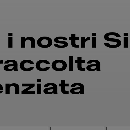
 i nostri S
 raccolta
enziata