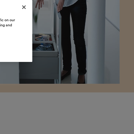
ic on our
sing and