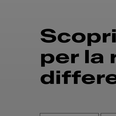
Scopri
per la
differ