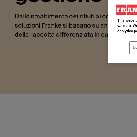
Dallo smaltimento dei rifiuti ai contenitori p
This websit
soluzioni Franke si basano su anni di espe
website. We
analytics p
della raccolta differenziata in casa.
Do