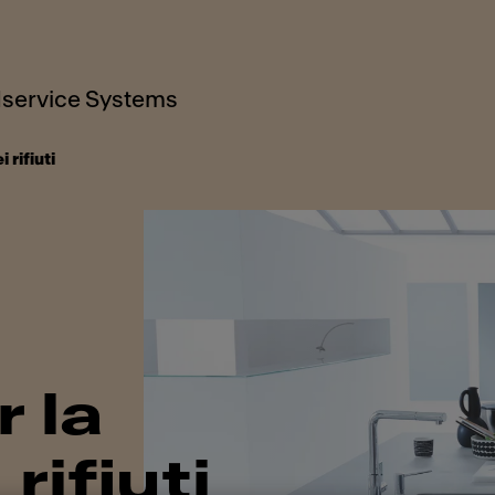
service Systems
 rifiuti
r la
rifiuti