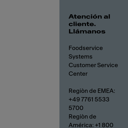
Atención al
cliente.
Llámanos
Foodservice
Systems
Customer Service
Center
Regiòn de EMEA:
+49 7761 5533
5700
Regiòn de
América: +1 800