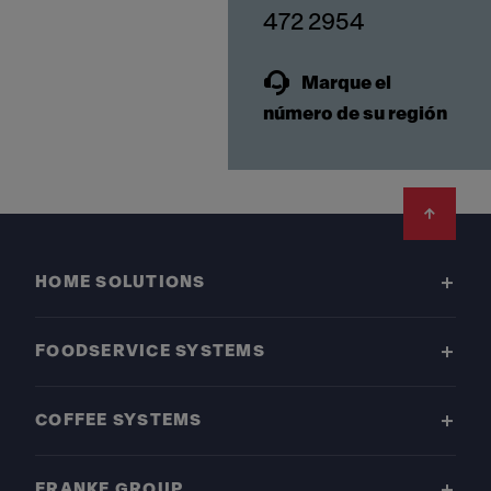
Marque el
número de su región
Footer
HOME SOLUTIONS
FOODSERVICE SYSTEMS
COFFEE SYSTEMS
FRANKE GROUP