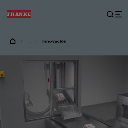
...
Innovación