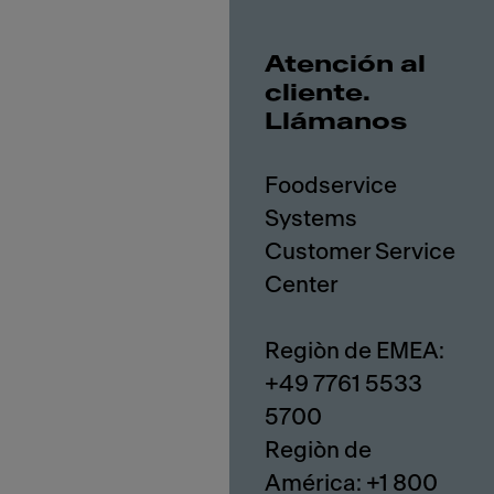
Atención al
cliente.
Llámanos
Foodservice
Systems
Customer Service
Center
Regiòn de EMEA:
+49 7761 5533
5700
Regiòn de
América: +1 800