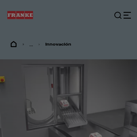
...
Innovación