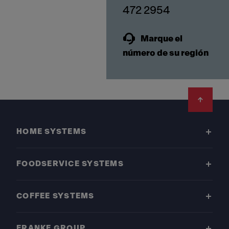
Marque el
número de su región
Footer
HOME SYSTEMS
FOODSERVICE SYSTEMS
COFFEE SYSTEMS
FRANKE GROUP