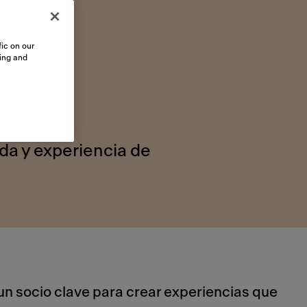
gar
ic on our
sing and
da y experiencia de
un socio clave para crear experiencias que