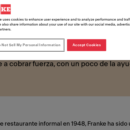
ales a lle
e uses cookies to enhance user experience and to analyze performance and traff
 also share information about your use of our site with our social media, adverti
artners.
jos
 Not Sell My Personal Information
Accept Cookies
 a cobrar fuerza, con un poco de la ayu
 restaurante informal en 1948, Franke ha sido 