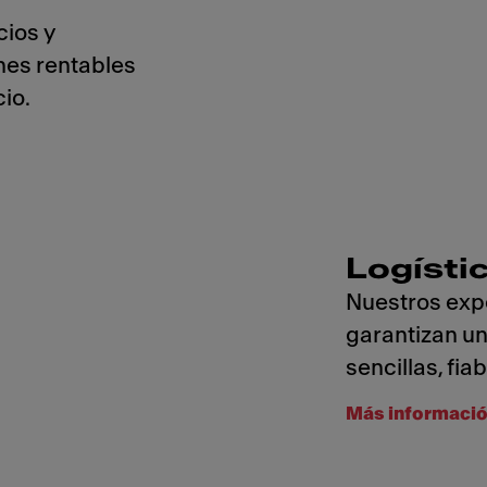
cios y
nes rentables
io.
Logísti
Nuestros exp
garantizan un
sencillas, fia
Más informaci