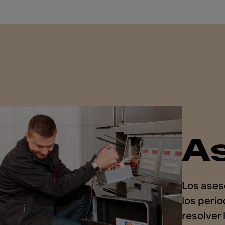
As
Los aseso
los peri
resolver