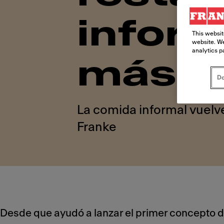
inform
This websit
website. We
analytics p
más le
Do
La comida informal vuelve
Franke
Desde que ayudó a lanzar el primer concepto de