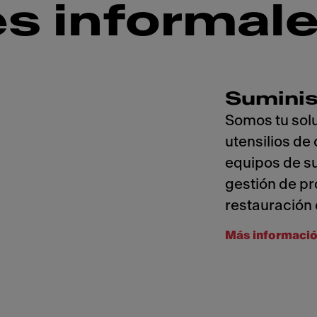
es informal
Suminis
Somos tu solu
utensilios de
equipos de su
gestión de pr
restauración 
Más informaci