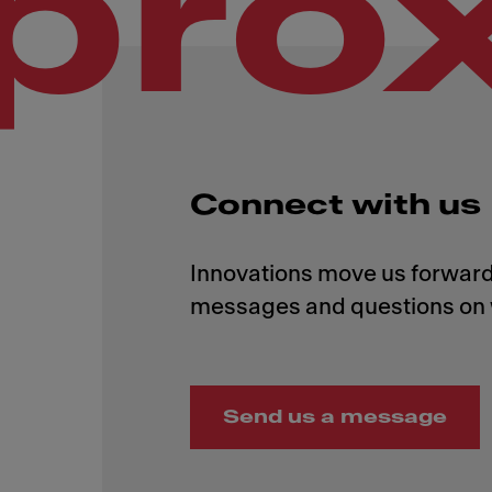
pró
Connect with us
Innovations move us forward,
Send us a message