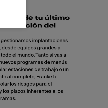
ación de tu último
innovación del
o
 gestionamos implantaciones
a, desde equipos grandes a
todo el mundo. Tanto si vas a
 nuevos programas de menús
ar estaciones de trabajo o un
to al completo, Franke te
olar los riesgos para el
 los plazos inherentes a los
gramas.