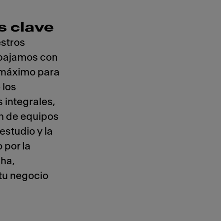
s clave
estros
rabajamos con
l máximo para
 los
 integrales,
ón de equipos
 estudio y la
 por la
cha,
tu negocio