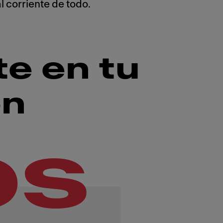
 corriente de todo.
e en tu
ón
os