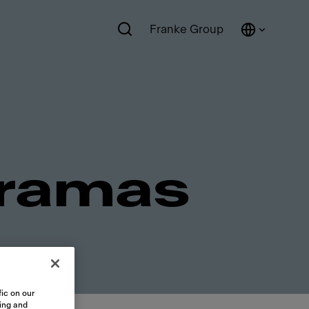
Franke Group
gramas
ic on our
sing and