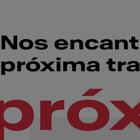
Nos encanta
próxima tr
pró