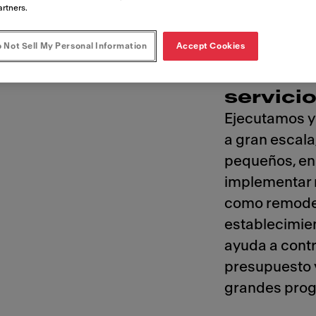
artners.
 Not Sell My Personal Information
Accept Cookies
Present
menú o 
servici
Ejecutamos y
a gran escal
pequeños, en 
implementar
como remodel
establecimien
ayuda a contr
presupuesto y
grandes pro