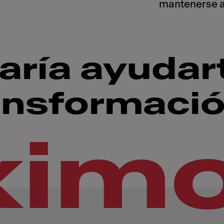
mantenerse al
ría ayudart
ansformaci
xim