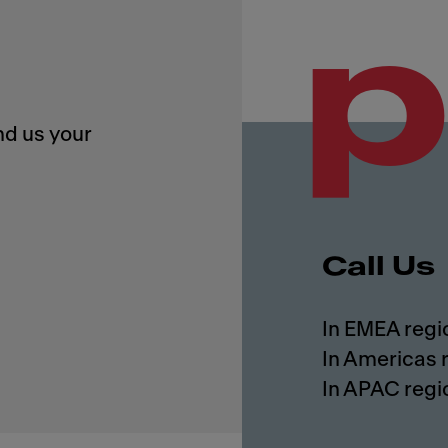
p
nd us your
Call Us
In EMEA regi
In Americas 
In APAC regi