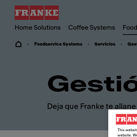
Home Solutions
Coffee Systems
Food
Foodservice Systems
Servicios
Ges
Gesti
Deja que Franke te allane
This websit
website. We