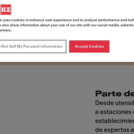
ctas
e uses cookies to enhance user experience and to analyze performance and traff
 also share information about your use of our site with our social media, adverti
artners.
sa unas operaciones optimizadas
 Not Sell My Personal Information
Accept Cookies
Parte d
Desde utensil
a estaciones 
establecimien
de expertos e