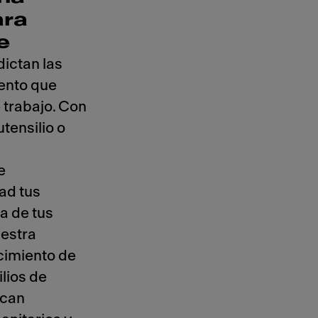
ara
e
dictan las
ento que
 trabajo. Con
utensilio o
e
ad tus
a de tus
uestra
cimiento de
lios de
ican