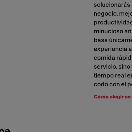
solucionarás 
negocio, mejo
productividad
minucioso anál
basa únicame
experiencia 
comida rápid
servicio, sin
tiempo real e
codo con el p
Cómo elegir un 
ina