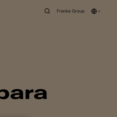
Franke Group
para