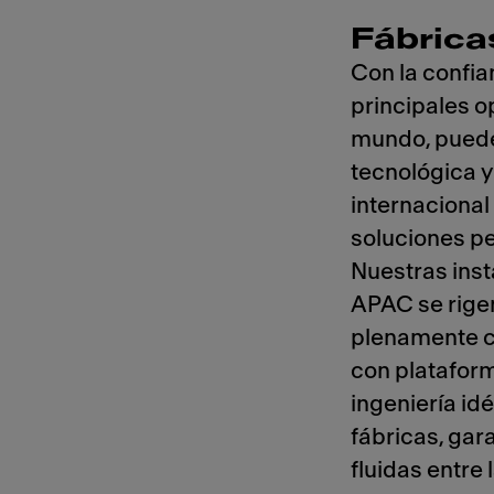
Fábrica
Con la confia
principales o
mundo, puede
tecnológica y
internacional
soluciones pe
Nuestras ins
APAC se rige
plenamente c
con plataform
ingeniería id
fábricas, gar
fluidas entre 