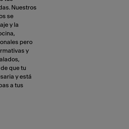
das. Nuestros
os se
je y la
ocina,
ionales pero
rmativas y
talados,
de que tu
saria y está
bas a tus