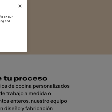
ic on our
sing and
e tu proceso
ios de cocina personalizados
de trabajo a medida o
tos enteros, nuestro equipo
n diseño y fabricación