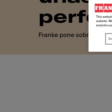
perfe
This websit
website. We
analytics p
Franke pone sobre la me
Do