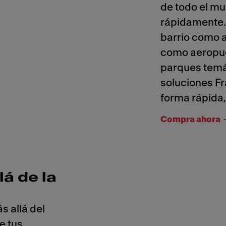
de todo el mu
rápidamente. 
barrio como 
como aeropuer
parques temát
soluciones Fr
forma rápida,
Compra ahora
á de la
s allá del
e tus