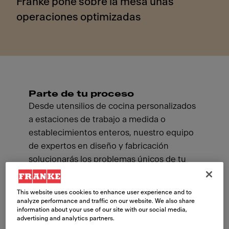
Franke pone sobre la mesa unas
operaciones optimizadas
Parte de tu proceso
Desde utensilios de cocina personalizados
a estaciones de trabajo a medida o
establecimientos enteros, nuestro equipo
de expertos en diseño y fabricación
solucionarás los problemas únicos de tu
negocio, mejorando la eficacia, la
productividad y la satisfacción. Nuestro
This website uses cookies to enhance user experience and to
minucioso análisis del flujo de trabajo no se
analyze performance and traffic on our website. We also share
information about your use of our site with our social media,
basa únicamente en décadas de
advertising and analytics partners.
experiencia asesorando a marcas de