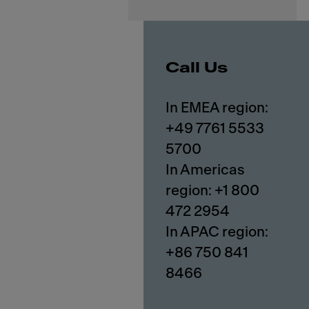
Call Us
In EMEA region:
+49 7761 5533
5700
In Americas
region: +1 800
472 2954
In APAC region:
+86 750 841
8466