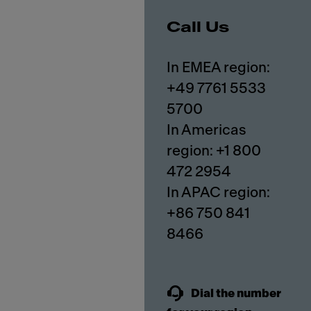
Call Us
In EMEA region:
+49 7761 5533
5700
In Americas
region: +1 800
472 2954
In APAC region:
+86 750 841
8466
Dial the number