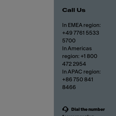
Call Us
In EMEA region:
+49 7761 5533
5700
In Americas
region: +1 800
472 2954
In APAC region:
+86 750 841
8466
Dial the number