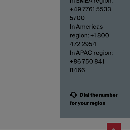
In EMEA region:
+49 7761 5533
5700
In Americas
region: +1 800
472 2954
In APAC region:
+86 750 841
8466
Dial the number
for your region