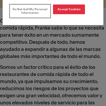
Do Not Sell My Personal
Accept Cookies
Information
Con más de cincuenta años en el sector de la
comida rápida, Franke sabe lo que se necesita
para tener éxito en un mercado sumamente
competitivo. Después de todo, hemos
ayudado a expandir a algunas de las marcas
globales más importantes de todo el mundo.
Somos un factor crítico para el éxito de los
restaurantes de comida rápida de todo el
mundo, ya que impulsamos su crecimiento,
reducimos los riesgos de los proyectos que
exigen una gran velocidad, ofrecemos valor y
unos elevados niveles de servicio para las