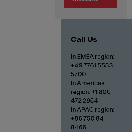
Call Us
In EMEA region:
+49 7761 5533
5700
In Americas
region: +1 800
472 2954
In APAC region:
+86 750 841
8466