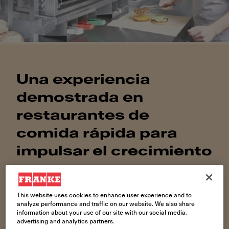
Una experiencia
demostrada en
restaurantes de
comida rápida para
impulsar el crecimiento
Ayudamos a las cadenas de restaurantes de
comida rápida a gestionar los costes y los riesgos
This website uses cookies to enhance user experience and to
derivados de la creación y el suministro de todas
analyze performance and traffic on our website. We also share
sus redes
information about your use of our site with our social media,
advertising and analytics partners.