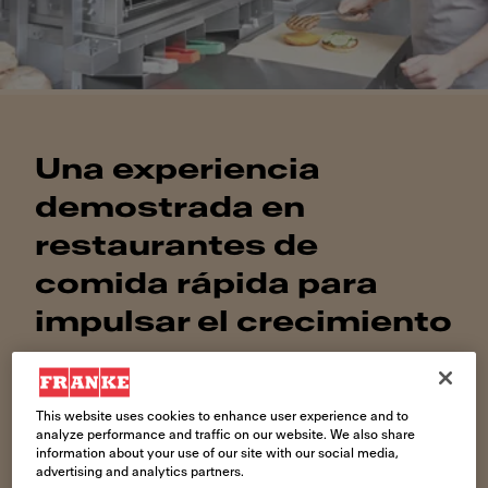
Una experiencia
demostrada en
restaurantes de
comida rápida para
impulsar el crecimiento
Ayudamos a las cadenas de restaurantes de
comida rápida a gestionar los costes y los riesgos
This website uses cookies to enhance user experience and to
derivados de la creación y el suministro de todas
analyze performance and traffic on our website. We also share
sus redes
information about your use of our site with our social media,
advertising and analytics partners.