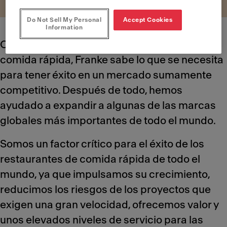
Do Not Sell My Personal
Accept Cookies
Information
Con más de cincuenta años en el sector de la
comida rápida, Franke sabe lo que se necesita
para tener éxito en un mercado sumamente
competitivo. Después de todo, hemos
ayudado a expandir a algunas de las marcas
globales más importantes de todo el mundo.
Somos un factor crítico para el éxito de los
restaurantes de comida rápida de todo el
mundo, ya que impulsamos su crecimiento,
reducimos los riesgos de los proyectos que
exigen una gran velocidad, ofrecemos valor y
unos elevados niveles de servicio para las