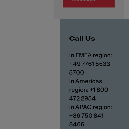
Call Us
In EMEA region:
+49 7761 5533
5700
In Americas
region: +1 800
472 2954
In APAC region:
+86 750 841
8466