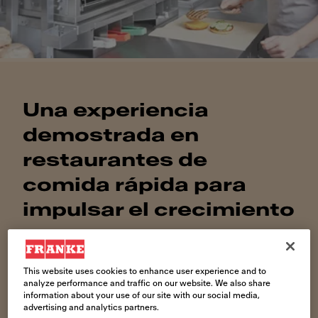
Una experiencia
demostrada en
restaurantes de
comida rápida para
impulsar el crecimiento
Ayudamos a las cadenas de restaurantes de
comida rápida a gestionar los costes y los riesgos
This website uses cookies to enhance user experience and to
derivados de la creación y el suministro de todas
analyze performance and traffic on our website. We also share
sus redes
information about your use of our site with our social media,
advertising and analytics partners.