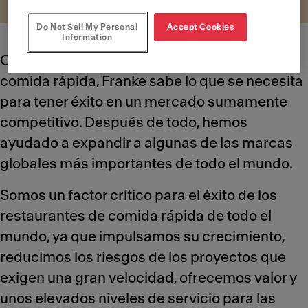
Do Not Sell My Personal
Accept Cookies
Information
Con más de cincuenta años en el sector de la
comida rápida, Franke sabe lo que se necesita
para tener éxito en un mercado sumamente
competitivo. Después de todo, hemos
ayudado a expandir a algunas de las marcas
globales más importantes de todo el mundo.
Somos un factor crítico para el éxito de los
restaurantes de comida rápida de todo el
mundo, ya que impulsamos su crecimiento,
reducimos los riesgos de los proyectos que
exigen una gran velocidad, ofrecemos valor y
unos elevados niveles de servicio para las