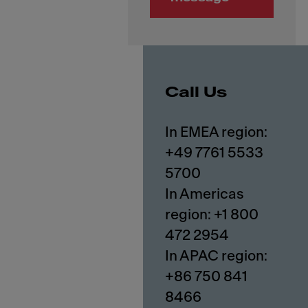
Call Us
In EMEA region:
+49 7761 5533
5700
In Americas
region: +1 800
472 2954
In APAC region:
+86 750 841
8466