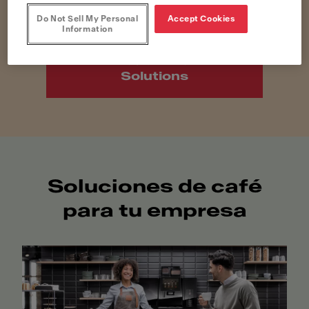
Do Not Sell My Personal
Accept Cookies
Information
Descubre Home
Solutions
Soluciones de café
para tu empresa