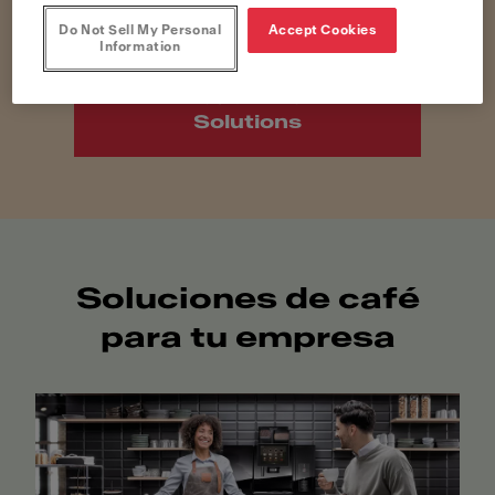
Do Not Sell My Personal
Accept Cookies
Information
Descubre Home
Solutions
Soluciones de café
para tu empresa