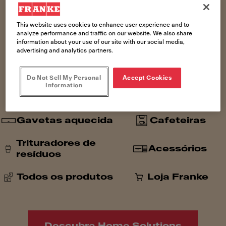
Cubas
Misturadores
This website uses cookies to enhance user experience and to
analyze performance and traffic on our website. We also share
information about your use of our site with our social media,
Cooktop
Extractores
advertising and analytics partners.
Fornos
Coifas
Do Not Sell My Personal
Accept Cookies
Information
Microondas
Refrigeradores
Gavetas aquecida
Cafeteiras
Trituradores de
Acessórios
resíduos
Todos os produtos
Loja Franke
Descubra Home Solutions