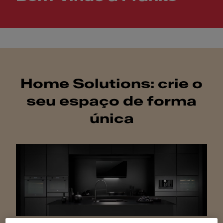
Bem-vindo à Franke
Home Solutions: crie o
seu espaço de forma
única