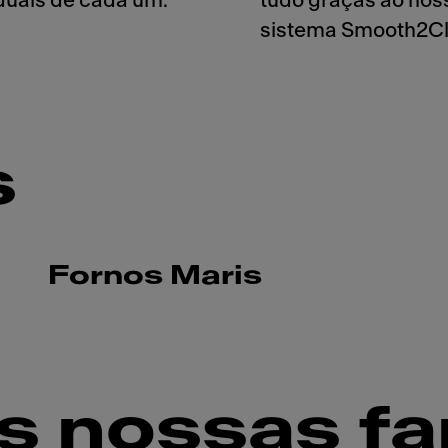
iduais de cada um.
tudo graças ao nos
sistema Smooth2Cl
s
Fornos Maris
s nossas fa