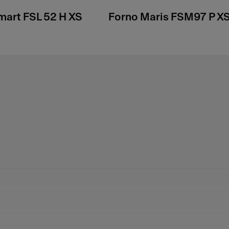
mart FSL 52 H XS
Forno Maris FSM97 P X