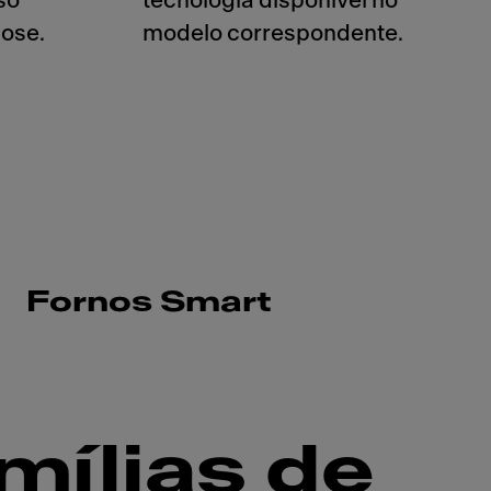
so
tecnologia disponivel no
ose.
modelo correspondente.
Fornos Smart
mílias de