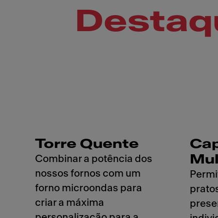
Destaq
Torre Quente
Ca
Mul
Combinar a potência dos
nossos fornos com um
Permi
forno microondas para
prato
criar a máxima
prese
personalização para a