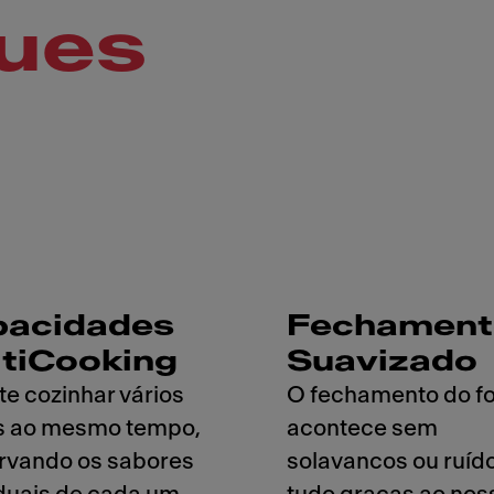
ues
pacidades
Fechament
tiCooking
Suavizado
te cozinhar vários
O fechamento do f
s ao mesmo tempo,
acontece sem
rvando os sabores
solavancos ou ruído