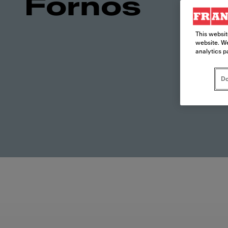
Fornos
This websit
website. We
analytics p
Do