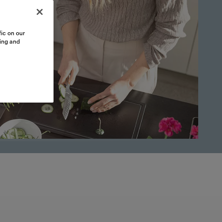
ic on our
sing and