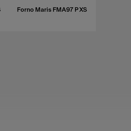
S
Forno Maris FMA97 P XS