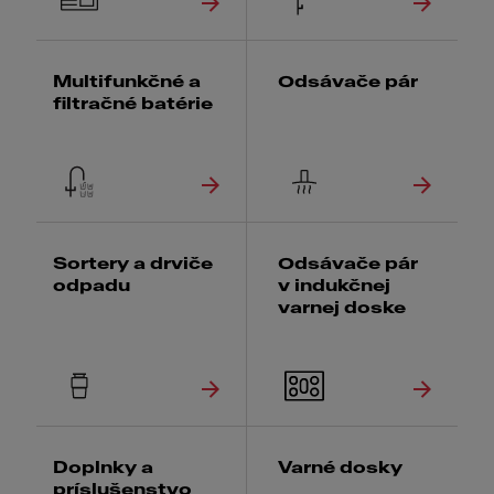
Multifunkčné a
Odsávače pár
filtračné batérie
Sortery a drviče
Odsávače pár
odpadu
v indukčnej
varnej doske
Doplnky a
Varné dosky
príslušenstvo