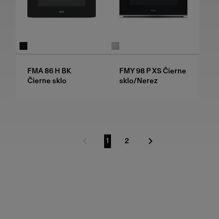
FMA 86 H BK
FMY 98 P XS Čierne
Čierne sklo
sklo/Nerez
1
2
Predchádzajúca strana
Prejsť na stranu
Prejsť na stranu
Nasledujúca strana