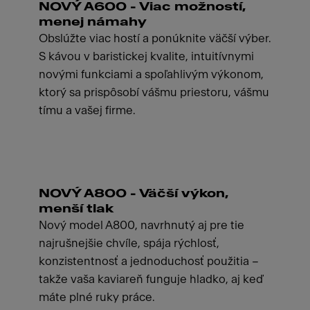
NOVÝ A600 - Viac možností,
menej námahy
Obslúžte viac hostí a ponúknite väčší výber.
S kávou v baristickej kvalite, intuitívnymi
novými funkciami a spoľahlivým výkonom,
ktorý sa prispôsobí vášmu priestoru, vášmu
tímu a vašej firme.
NOVÝ A800 - Väčší výkon,
menší tlak
Nový model A800, navrhnutý aj pre tie
najrušnejšie chvíle, spája rýchlosť,
konzistentnosť a jednoduchosť použitia –
takže vaša kaviareň funguje hladko, aj keď
máte plné ruky práce.