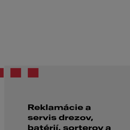
...
Reklamácie a
servis drezov,
batérií, sorterov a