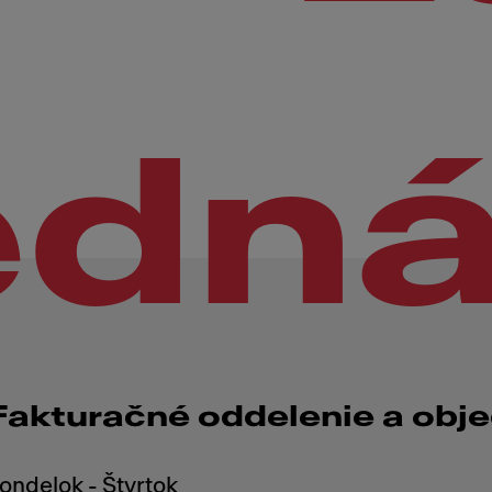
edn
Fakturačné oddelenie a obj
ondelok - Štvrtok