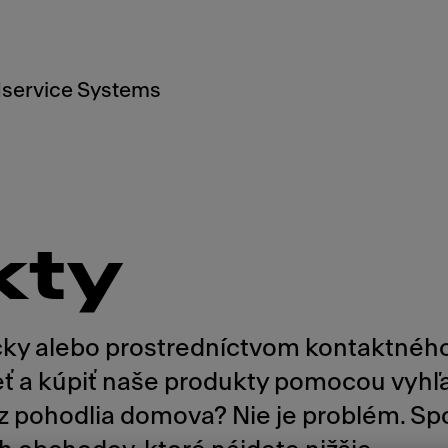
service Systems
kty
icky alebo prostredníctvom kontaktného
rieť a kúpiť naše produkty pomocou vyh
 z pohodlia domova? Nie je problém. S