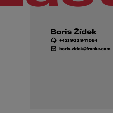
Boris Žídek
+421 903 941 054
boris.zidek@franke.com