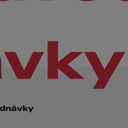
ávky
ednávky