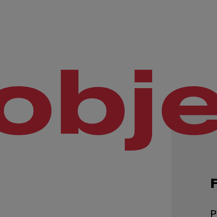
obj
P