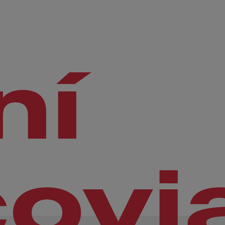
ní
ovi