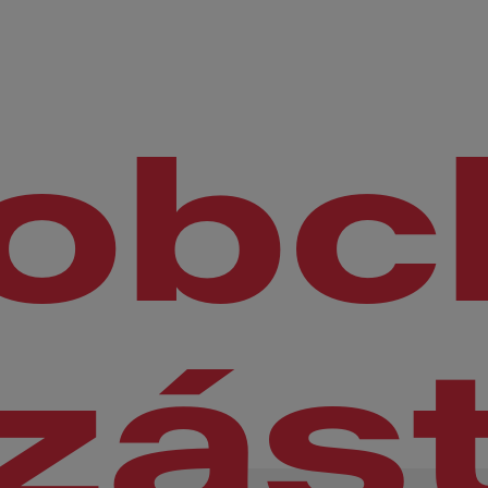
obc
zás