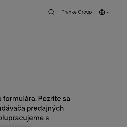
Franke Group
 formulára. Pozrite sa
ľadávača predajných
polupracujeme s