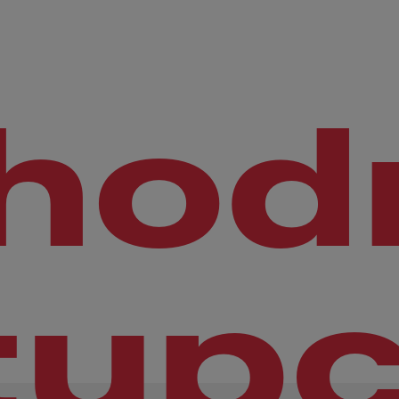
hod
tupc