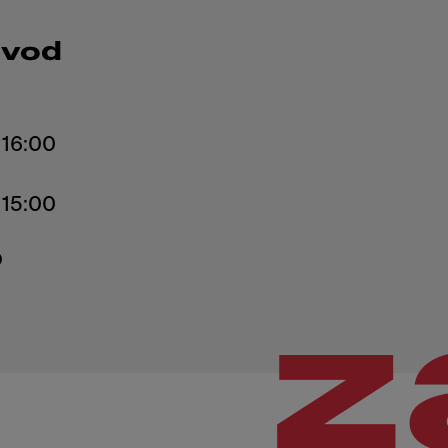
ávod
- 16:00
0
z