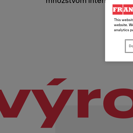
množstvom internetových 
This websit
website. We
analytics p
Do
výr