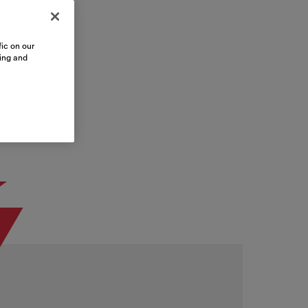
ic on our
sing and
ý