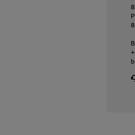
8
P
8
B
+