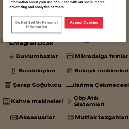
information about your use of our site with our social media,
advertising and analytics partners.
Eviyeler
Armatürler
Do Not Sell My Personal
Accept Cookies
Filtreleme
Ocaklar
Information
Davlumbaz
Fırınlar
Entegreli Ocak
Davlumbazlar
Mikrodalga fırınlar
Buzdolapları
Bulaşık makineleri
Şarap Soğutucu
Isıtma Çekmecesi
Çöp Atık
Kahve makineleri
Sistemleri
Aksesuarlar
Mutfak tezgahları