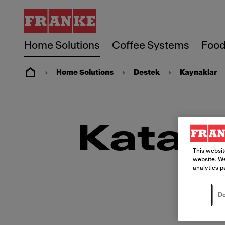
Home Solutions
Coffee Systems
Food
Home Solutions
Destek
Kaynaklar
Katalo
This websit
website. We
analytics p
Do