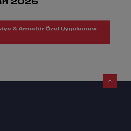
rı 2026
viye & Armatür Özel Uygulaması