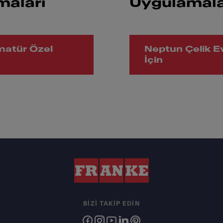
maları
Uygulamala
rmatür Özel
Neptun Çelik E
İçin
BIZI TAKIP EDIN