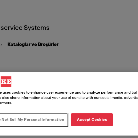
service Systems
Kataloglar ve Broşürler
glar ve Br
e uses cookies to enhance user experience and to analyze performance and traff
 also share information about your use of our site with our social media, adverti
artners.
 Not Sell My Personal Information
Accept Cookies