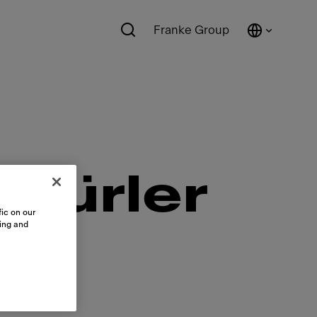
Franke Group
oşürler
ic on our
sing and