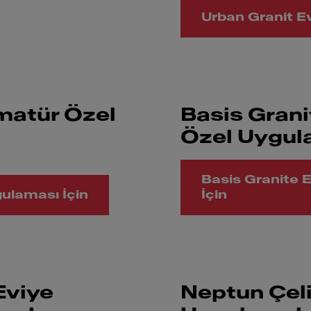
Urban Granit E
matür Özel
Basis Gran
Özel Uygul
Basis Granite 
ulaması İçin
İçin
Eviye
Neptun Çel