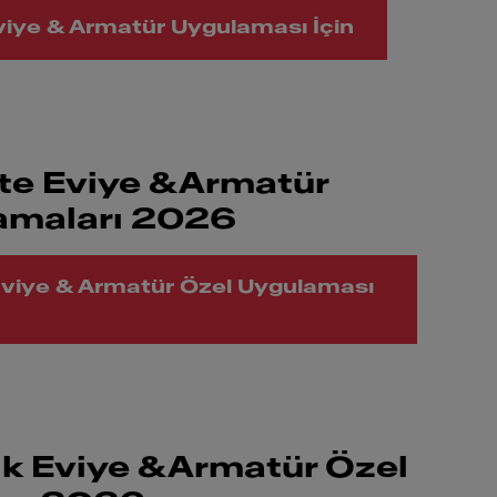
viye & Armatür Uygulaması İçin
ite Eviye &Armatür
amaları 2026
Eviye & Armatür Özel Uygulaması
ik Eviye &Armatür Özel