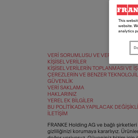
This websit
website. We
analytics p
Do
VERİ SORUMLUSU VE VERİ İŞLEYENL
KİŞİSEL VERİLER
KİŞİSEL VERİLERİN TOPLANMASI VE İ
ÇEREZLERİN VE BENZER TEKNOLOJİL
GÜVENLİK
VERİ SAKLAMA
HAKLARINIZ
YEREL EK BİLGİLER
BU POLİTİKADA YAPILACAK DEĞİŞİKL
İLETİŞİM
FRANKE Holding AG ve bağlı şirketleri (t
gizliliğinizi korumaya kararlıyız. Ürün
değer veriyoruz. Güveniniz bizim için