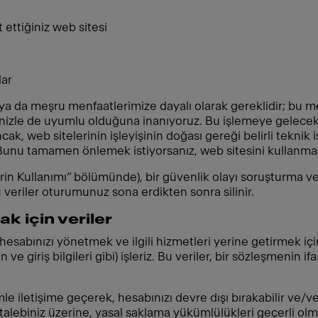
ettiğiniz web sitesi
lar
ya da meşru menfaatlerimize dayalı olarak gereklidir; bu me
nizle de uyumlu olduğuna inanıyoruz. Bu işlemeye gelec
ncak, web sitelerinin işleyişinin doğası gereği belirli teknik 
Bunu tamamen önlemek istiyorsanız, web sitesini kullanmak
erin Kullanımı” bölümünde), bir güvenlik olayı soruşturma 
veriler oturumunuz sona erdikten sonra silinir.
k için veriler
sabınızı yönetmek ve ilgili hizmetleri yerine getirmek için s
ve giriş bilgileri gibi) işleriz. Bu veriler, bir sözleşmenin i
le iletişime geçerek, hesabınızı devre dışı bırakabilir ve/vey
 talebiniz üzerine, yasal saklama yükümlülükleri geçerli olma