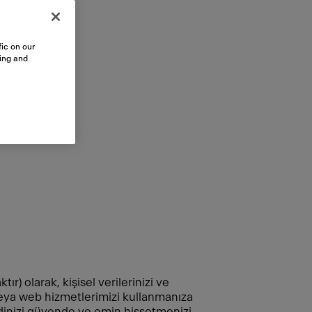
ic on our
sing and
r) olarak, kişisel verilerinizi ve
 veya web hizmetlerimizi kullanmanıza
ndinizi güvende ve emin hissetmenizi