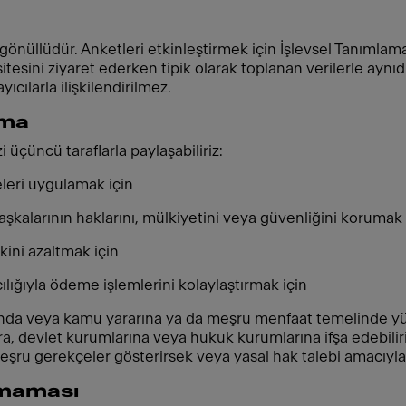
önüllüdür. Anketleri etkinleştirmek için İşlevsel Tanımlama B
sitesini ziyaret ederken tipik olarak toplanan verilerle aynı
ayıcılarla ilişkilendirilmez.
ama
i üçüncü taraflarla paylaşabiliriz:
eleri uygulamak için
şkalarının haklarını, mülkiyetini veya güvenliğini korumak 
kini azaltmak için
lığıyla ödeme işlemlerini kolaylaştırmak için
unda veya kamu yararına ya da meşru menfaat temelinde yü
a, devlet kurumlarına veya hukuk kurumlarına ifşa edebiliriz
meşru gerekçeler gösterirsek veya yasal hak talebi amacıyla
ılmaması