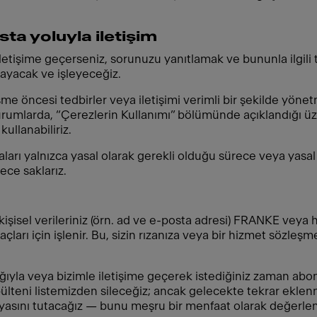
ta yoluyla iletişim
iletişime geçerseniz, sorunuzu yanıtlamak ve bununla ilgil
klayacak ve işleyeceğiz.
eşme öncesi tedbirler veya iletişimi verimli bir şekilde y
rumlarda, “Çerezlerin Kullanımı” bölümünde açıklandığı üz
ullanabiliriz.
rı yalnızca yasal olarak gerekli olduğu sürece veya yasal 
ece saklarız.
isel verileriniz (örn. ad ve e-posta adresi) FRANKE veya hi
açları için işlenir. Bu, sizin rızanıza veya bir hizmet söz
ğıyla veya bizimle iletişime geçerek istediğiniz zaman abone
r bülteni listemizden sileceğiz; ancak gelecekte tekrar ek
pyasını tutacağız — bunu meşru bir menfaat olarak değerlen