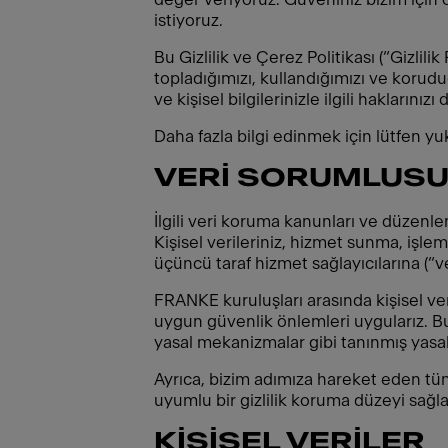
istiyoruz.
Bu Gizlilik ve Çerez Politikası (“Gizlilik
topladığımızı, kullandığımızı ve korud
ve kişisel bilgilerinizle ilgili haklarını
Daha fazla bilgi edinmek için lütfen yu
VERİ SORUMLUSU 
İlgili veri koruma kanunları ve düzenl
Kişisel verileriniz, hizmet sunma, işle
üçüncü taraf hizmet sağlayıcılarına (“ver
FRANKE kuruluşları arasında kişisel veri
uygun güvenlik önlemleri uygularız. Bu
yasal mekanizmalar gibi tanınmış yasal 
Ayrıca, bizim adımıza hareket eden tüm 
uyumlu bir gizlilik koruma düzeyi sağ
KİŞİSEL VERİLER