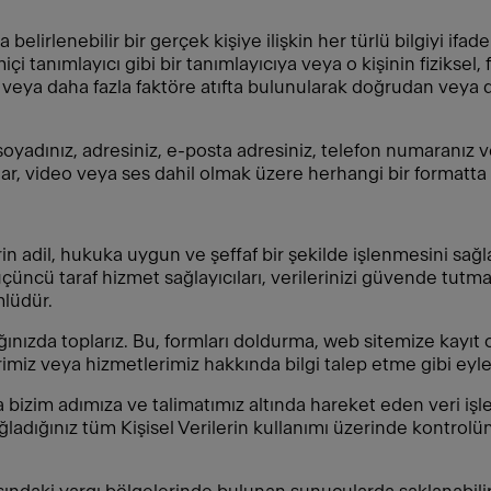
 belirlenebilir bir gerçek kişiye ilişkin her türlü bilgiyi ifade 
çi tanımlayıcı gibi bir tanımlayıcıya veya o kişinin fiziksel, 
 veya daha fazla faktöre atıfta bulunularak doğrudan veya do
soyadınız, adresiniz, e-posta adresiniz, telefon numaranız ve
alar, video veya ses dahil olmak üzere herhangi bir formatta 
n adil, hukuka uygun ve şeffaf bir şekilde işlenmesini sağlam
üçüncü taraf hizmet sağlayıcıları, verilerinizi güvende tutmak
lüdür.
adığınızda toplarız. Bu, formları doldurma, web sitemize kayı
iz veya hizmetlerimiz hakkında bilgi talep etme gibi eylem
 bizim adımıza ve talimatımız altında hareket eden veri işl
sağladığınız tüm Kişisel Verilerin kullanımı üzerinde kontro