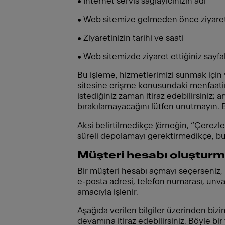
• İnternet servis sağlayıcınızın adı
• Web sitemize gelmeden önce ziyaret 
• Ziyaretinizin tarihi ve saati
• Web sitemizde ziyaret ettiğiniz sayfa
Bu işleme, hizmetlerimizi sunmak için 
sitesine erişme konusundaki menfaati
istediğiniz zaman itiraz edebilirsiniz; a
bırakılamayacağını lütfen unutmayın. 
Aksi belirtilmedikçe (örneğin, “Çerezl
süreli depolamayı gerektirmedikçe, bu 
Müşteri hesabı oluşturma
Bir müşteri hesabı açmayı seçerseniz, he
e-posta adresi, telefon numarası, unvan 
amacıyla işlenir.
Aşağıda verilen bilgiler üzerinden bizim
devamına itiraz edebilirsiniz. Böyle bir