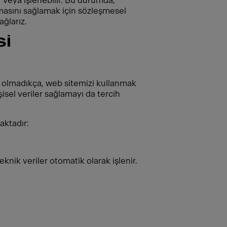
r veya işlenebilir. Bu durumda,
nmasını sağlamak için sözleşmesel
ğlarız.
Sİ
li olmadıkça, web sitemizi kullanmak
isel veriler sağlamayı da tercih
aktadır:
eknik veriler otomatik olarak işlenir.