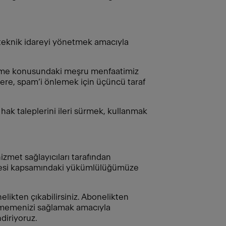
i teknik idareyi yönetmek amacıyla
önetme konusundaki meşru menfaatimiz
ere, spam’i önlemek için üçüncü taraf
hak taleplerini ileri sürmek, kullanmak
zmet sağlayıcıları tarafından
leşmesi kapsamındaki yükümlülüğümüze
likten çıkabilirsiniz. Abonelikten
lenmemenizi sağlamak amacıyla
diriyoruz.