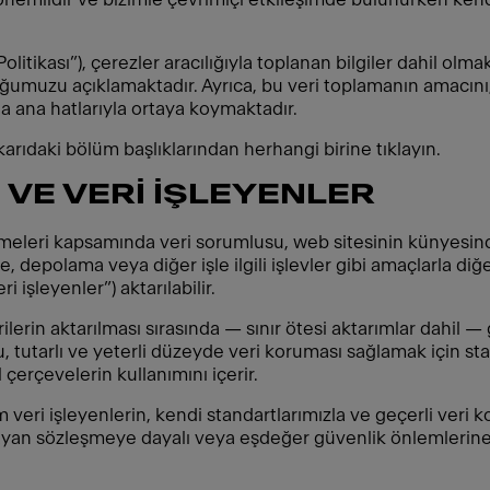
 Politikası”), çerezler aracılığıyla toplanan bilgiler dahil olmak
uğumuzu açıklamaktadır. Ayrıca, bu veri toplamanın amacını
zı da ana hatlarıyla ortaya koymaktadır.
karıdaki bölüm başlıklarından herhangi birine tıklayın.
VE VERİ İŞLEYENLER
emeleri kapsamında veri sorumlusu, web sitesinin künyesinde 
me, depolama veya diğer işle ilgili işlevler gibi amaçlarla d
i işleyenler”) aktarılabilir.
lerin aktarılması sırasında — sınır ötesi aktarımlar dahil — 
, tutarlı ve yeterli düzeyde veri koruması sağlamak için s
çerçevelerin kullanımını içerir.
veri işleyenlerin, kendi standartlarımızla ve geçerli veri 
layan sözleşmeye dayalı veya eşdeğer güvenlik önlemlerine 