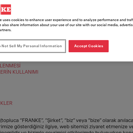
e uses cookies to enhance user experience and to analyze performance and traff
 also share information about your use of our site with our social media, adverti
artners.
 Not Sell My Personal Information
Accept Cookies
ER
ŞLENMESİ
ERİN KULLANIMI
İKLER
opluca “FRANKE”, “Şirket”, “biz” veya “bize” olarak anılacaktı
lerimize gösterdiğiniz ilgiye, web sitemizi ziyaret etmenize
 önemlidir ve bizimle çevrimiçi etkileşimde bulunurken ke