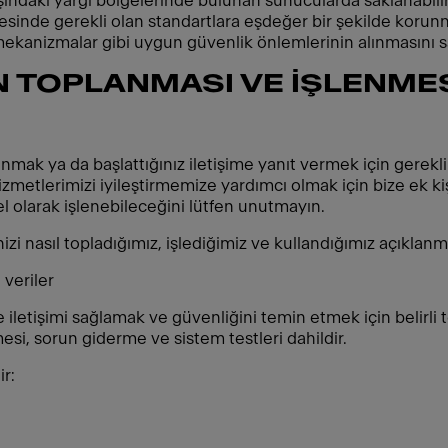
dışındaki yargı bölgelerinde bulunan sunucularda saklanabili
ölgesinde gerekli olan standartlara eşdeğer bir şekilde koru
ekanizmalar gibi uygun güvenlik önlemlerinin alınmasını sa
İN TOPLANMASI VE İŞLENME
sunmak ya da başlattığınız iletişime yanıt vermek için gerek
izmetlerimizi iyileştirmemize yardımcı olmak için bize ek kiş
esel olarak işlenebileceğini lütfen unutmayın.
izi nasıl topladığımız, işlediğimiz ve kullandığımız açıklanm
veriler
e iletişimi sağlamak ve güvenliğini temin etmek için belirli t
esi, sorun giderme ve sistem testleri dahildir.
ir: