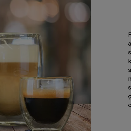
a
s
k
s
s
o