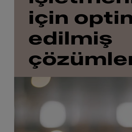
için opti
edilmiş
çözümle