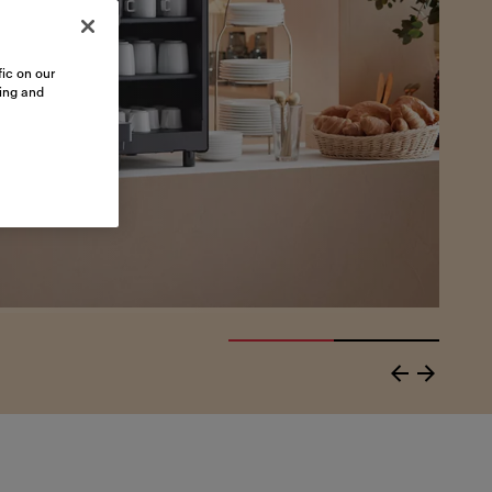
ic on our
sing and