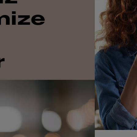
mize
r