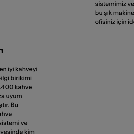
sistemimiz ve
bu şık makine
ofisiniz için i
n
en iyi kahveyi
lgi birikimi
 A400 kahve
ıza uyum
tır. Bu
kahve
sistemi ve
ayesinde kim