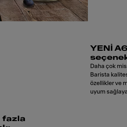
YENİ A6
seçenek
Daha çok misa
Barista kalite
özellikler ve 
uyum sağlaya
 fazla