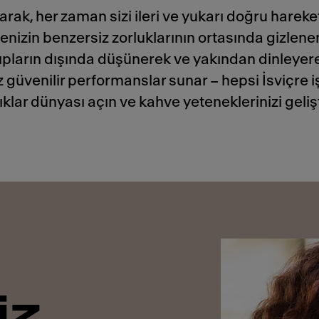
arak, her zaman sizi ileri ve yukarı doğru harek
menizin benzersiz zorluklarının ortasında gizlenen
ıpların dışında düşünerek ve yakından dinleyerek
z güvenilir performanslar sunar – hepsi İsviçre i
ıklar dünyası açın ve kahve yeteneklerinizi gelişt
iz