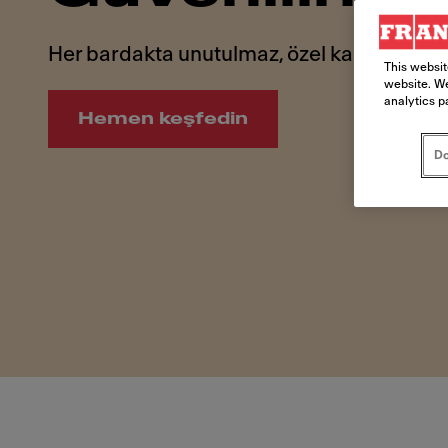
Her bardakta unutulmaz, özel kahve anları 
This websit
website. We
analytics p
Hemen keşfedin
Do
Yeni A Serisi. Güvenilirliğin evrimi.. Her bardakta un