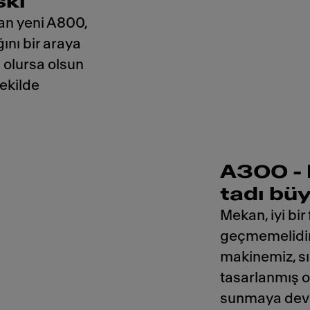
skı
lan yeni A800,
ğını bir araya
 olursa olsun
şekilde
A300 - 
tadı bü
Mekan, iyi bi
geçmemelidir
makinemiz, sın
tasarlanmış o
sunmaya dev