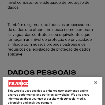
nível consistente e adequado de proteção de
dados.
Também exigimos que todos os processadores
de dados que atuam em nosso nome cumpram
salvaguardas contratuais ou equivalentes que
forneçam um nível de proteção de privacidade
alinhado com nossos próprios padrões e os
requisitos da legislação de proteção de dados
aplicável.
DADOS PESSOAIS
“Dados pessoais” referem-se a qualquer
informação relacionada a uma pessoa física
This website uses cookies to enhance user experience and to
identificada ou identificável. Uma pessoa
analyze performance and traffic on our website. We also share
identificável é alguém que pode ser identificado,
information about your use of our site with our social media,
direta ou indiretamente, particularmente por
advertising and analytics partners.