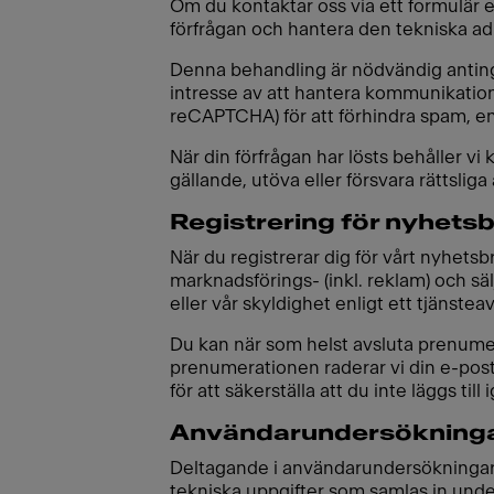
Om du kontaktar oss via ett formulär ell
förfrågan och hantera den tekniska a
Denna behandling är nödvändig antingen
intresse av att hantera kommunikationen
reCAPTCHA) för att förhindra spam, en
När din förfrågan har lösts behåller v
gällande, utöva eller försvara rättsliga
Registrering för nyhets
När du registrerar dig för vårt nyhet
marknadsförings- (inkl. reklam) och s
eller vår skyldighet enligt ett tjänsteav
Du kan när som helst avsluta prenumer
prenumerationen raderar vi din e-posta
för att säkerställa att du inte läggs till
Användarundersökning
Deltagande i användarundersökningar är
tekniska uppgifter som samlas in und