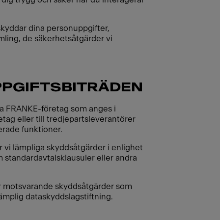
 skyddar dina personuppgifter,
mling, de säkerhetsåtgärder vi
PGIFTSBITRÄDEN
ika FRANKE-företag som anges i
g eller till tredjepartsleverantörer
erade funktioner.
 vi lämpliga skyddsåtgärder i enlighet
m standardavtalsklausuler eller andra
ller motsvarande skyddsåtgärder som
ämplig dataskyddslagstiftning.