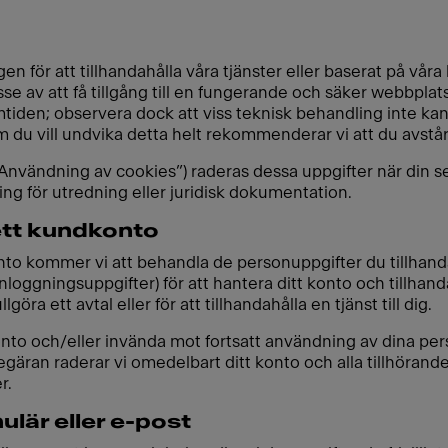
för att tillhandahålla våra tjänster eller baserat på våra 
e av att få tillgång till en fungerande och säker webbplat
den; observera dock att viss teknisk behandling inte kan i
 du vill undvika detta helt rekommenderar vi att du avstå
 ”Användning av cookies”) raderas dessa uppgifter när din se
ing för utredning eller juridisk dokumentation.
ett kundkonto
onto kommer vi att behandla de personuppgifter du tillhand
loggningsuppgifter) för att hantera ditt konto och tillhand
öra ett avtal eller för att tillhandahålla en tjänst till dig.
konto och/eller invända mot fortsatt användning av dina p
gäran raderar vi omedelbart ditt konto och alla tillhörande
r.
lär eller e-post