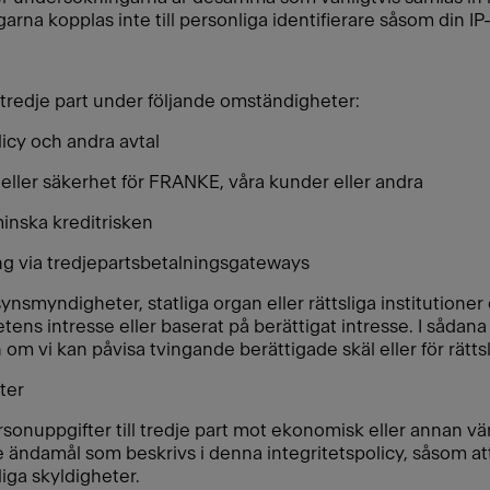
garna kopplas inte till personliga identifierare såsom din IP
tredje part under följande omständigheter:
licy och andra avtal
 eller säkerhet för FRANKE, våra kunder eller andra
minska kreditrisken
ing via tredjepartsbetalningsgateways
synsmyndigheter, statliga organ eller rättsliga institutioner 
etens intresse eller baserat på berättigat intresse. I sådan
om vi kan påvisa tvingande berättigade skäl eller för rätts
ter
personuppgifter till tredje part mot ekonomisk eller annan vä
ändamål som beskrivs i denna integritetspolicy, såsom att t
iga skyldigheter.