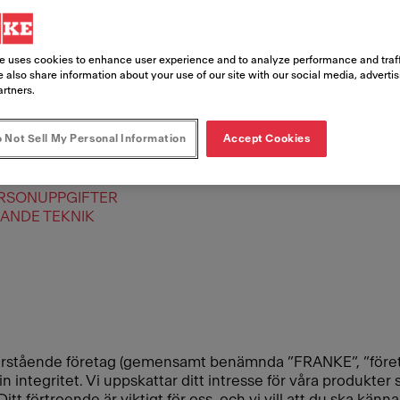
e uses cookies to enhance user experience and to analyze performance and traff
 also share information about your use of our site with our social media, adverti
artners.
 Not Sell My Personal Information
Accept Cookies
ERSONUPPGIFTSBITRÄDEN
ERSONUPPGIFTER
ANDE TEKNIK
stående företag (gemensamt benämnda ”FRANKE”, ”företaget”
 integritet. Vi uppskattar ditt intresse för våra produkter
tt förtroende är viktigt för oss, och vi vill att du ska känn