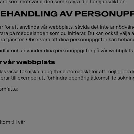
dard som motsvarar den som krävs i din hemjurisdiktion.
BEHANDLING AV PERSONUP
för att använda vår webbplats, såvida det inte är nödvändi
 svara på meddelanden som du initierar. Du kan också välja 
a våra tjänster. Observera att dina personuppgifter kan behan
andlar och använder dina personuppgifter på vår webbplats:
r vår webbplats
as vissa tekniska uppgifter automatiskt för att möjligg
derar till exempel att förhindra obehörig åtkomst, felsökni
omfatta:
om till vår