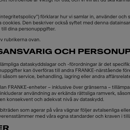
integritetspolicy”) förklarar hur vi samlar in, använder och
ia cookies. Den beskriver också syftet med denna datainsa
 till dina personuppgifter.
av rubrikerna ovan.
SANSVARIG OCH PERSONUP
llämpliga dataskyddslagar och -förordningar är det specif
pgifter kan överföras till andra FRANKE-närstående företa
 såsom service, behandling, lagring eller andra affärsrelat
lan FRANKE-enheter – inklusive över gränserna – tillämpar
a inkluderar användning av erkända rättsliga ramverk, såso
la en konsekvent och adekvat nivå av dataskydd.
tsbiträden som agerar på våra vägnar följer avtalsenliga e
verensstämmer med våra egna standarder och kraven i till
ER