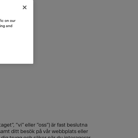
ic on our
sing and
, ”vi” eller ”oss”) är fast beslutna
 samt ditt besök på vår webbplats eller
a dig trygg och säker när du interagerar