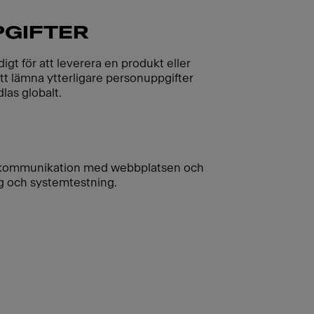
PGIFTER
gt för att leverera en produkt eller
att lämna ytterligare personuppgifter
dlas globalt.
öra kommunikation med webbplatsen och
ng och systemtestning.