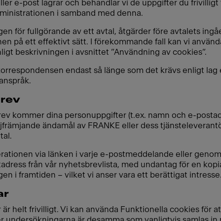
er e-post lagrar och behandlar vi de uppgifter du frivilligt t
dministrationen i samband med denna.
 för fullgörande av ett avtal, åtgärder före avtalets ingå
 på ett effektivt sätt. I förekommande fall kan vi använda 
ligt beskrivningen i avsnittet ”Användning av cookies”.
i korrespondensen endast så länge som det krävs enligt lag 
 anspråk.
brev
sbrev kommer dina personuppgifter (t.ex. namn och e-postad
äljfrämjande ändamål av FRANKE eller dess tjänsteleverantö
tal.
ationen via länken i varje e-postmeddelande eller genom a
dress från vår nyhetsbrevlista, med undantag för en kopia 
 igen i framtiden – vilket vi anser vara ett berättigat intresse
ar
 helt frivilligt. Vi kan använda Funktionella cookies för 
er undersökningarna är desamma som vanligtvis samlas in