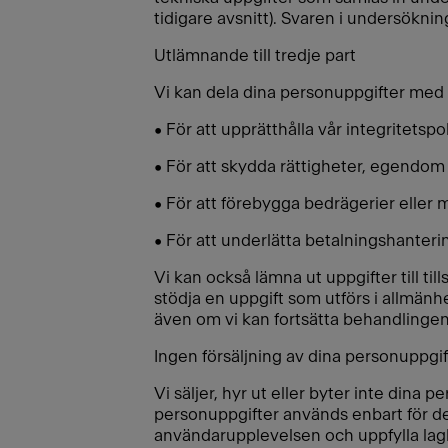
tidigare avsnitt). Svaren i undersöknin
Utlämnande till tredje part
Vi kan dela dina personuppgifter med 
• För att upprätthålla vår integritetspo
• För att skydda rättigheter, egendom
• För att förebygga bedrägerier eller 
• För att underlätta betalningshanter
Vi kan också lämna ut uppgifter till till
stödja en uppgift som utförs i allmänh
även om vi kan fortsätta behandlingen 
Ingen försäljning av dina personuppgif
Vi säljer, hyr ut eller byter inte dina 
personuppgifter används enbart för de 
användarupplevelsen och uppfylla lagl