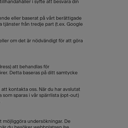
illhandahåller i syfte att besvara din
ende eller baserat på vårt berättigade
tjänster från tredje part (t.ex. Google
eller om det är nödvändigt för att göra
ress) att behandlas för
rer. Detta baseras på ditt samtycke
tt kontakta oss. När du har avslutat
som sparas i vår spärrlista (opt-out)
.
att möjliggöra undersökningar. De
 när du besöker webbplatsen (se