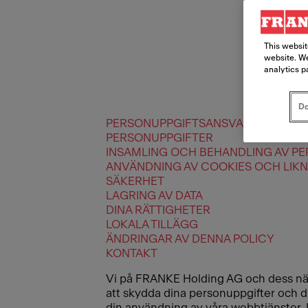
This websit
website. We
analytics p
Do
PERSONUPPGIFTSANSVARIG OCH P
PERSONUPPGIFTER
INSAMLING OCH BEHANDLING AV P
ANVÄNDNING AV COOKIES OCH LIKN
SÄKERHET
LAGRING AV DATA
DINA RÄTTIGHETER
LOKALA TILLÄGG
ÄNDRINGAR AV DENNA POLICY
KONTAKT
Vi på FRANKE Holding AG och dess när
att skydda dina personuppgifter och din
din användning av våra webbtjänster. Di