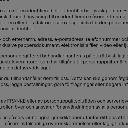
 som rör en identifierad eller identifierbar fysisk person. 
 särskilt med hänvisning till en identifierare såsom ett namn
ller en eller flera faktorer som är specifika för den persone
ociala identitet.
ör- och efternamn, adress, e-postadress, telefonnummer o
klusive pappersdokument, elektroniska filer, video eller lj
 personuppgifter vi behandlar hanteras på ett rättvist, laglig
nsteleverantörer som har tillgång till personuppgifter är s
ämpliga dataskyddslagar.
 du tillhandahåller dem till oss. Detta kan ske genom åtgärd
l oss, lägga beställningar, göra förfrågningar eller begära 
s av FRANKE eller av personuppgiftsbiträden och serverlev
trollen över och ansvarar för användningen av alla personu
as på servrar belägna i jurisdiktioner utanför ditt bosättning
s – såsom avtalsenliga överenskommelser eller lagligt erkä